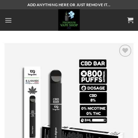
Skip
ADD ANYTHING HERE OR JUST REMOVE IT...
to
content
Add to
wishlist