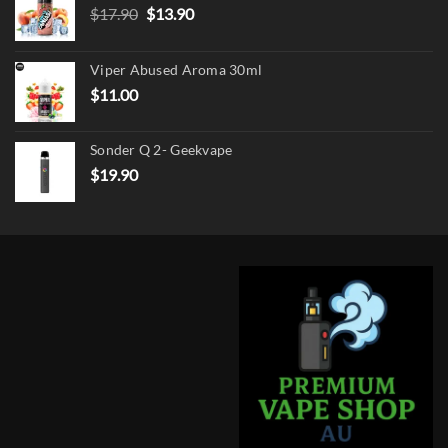
Original
Current
$
17.90
$
13.90
price
price
was:
is:
Viper Abused Aroma 30ml
$17.90.
$13.90.
$
11.00
Sonder Q 2- Geekvape
$
19.90