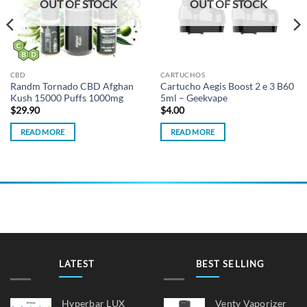
OUT OF STOCK
OUT OF STOCK
CBD
CARTUCHOS
Randm Tornado CBD Afghan
Cartucho Aegis Boost 2 e 3 B60
Kush 15000 Puffs 1000mg
5ml – Geekvape
$
29.90
$
4.00
READ MORE
READ MORE
LATEST
BEST SELLING
Hyperbar LUX
Venty Vaporizer