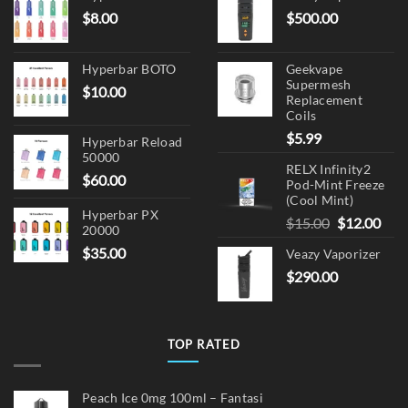
$
8.00
$
500.00
Hyperbar BOTO
Geekvape
Supermesh
$
10.00
Replacement
Coils
$
5.99
Hyperbar Reload
50000
RELX Infinity2
$
60.00
Pod-Mint Freeze
(Cool Mint)
Hyperbar PX
Original
Cur
$
15.00
$
12.00
20000
price
pric
$
35.00
Veazy Vaporizer
was:
is:
$
290.00
$15.00.
$12.
TOP RATED
Peach Ice 0mg 100ml – Fantasi