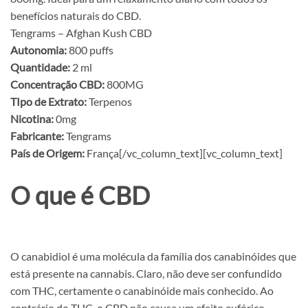
benefícios naturais do CBD.
Tengrams – Afghan Kush CBD
Autonomia:
800 puffs
Quantidade:
2 ml
Concentração CBD:
800MG
TIpo de Extrato:
Terpenos
Nicotina:
0mg
Fabricante:
Tengrams
País de Origem:
França[/vc_column_text][vc_column_text]
O que é CBD
O canabidiol é uma molécula da família dos canabinóides que
está presente na cannabis. Claro, não deve ser confundido
com THC, certamente o canabinóide mais conhecido. Ao
contrário do THC, o CBD não causa um efeito eufórico,