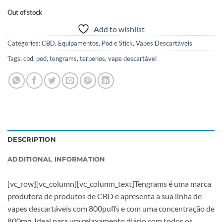
Out of stock
Add to wishlist
Categories:
CBD
,
Equipamentos
,
Pod e Stick
,
Vapes Descartáveis
Tags:
cbd
,
pod
,
tengrams
,
terpenos
,
vape descartável
DESCRIPTION
ADDITIONAL INFORMATION
[vc_row][vc_column][vc_column_text]Tengrams é uma marca
produtora de produtos de CBD e apresenta a sua linha de
vapes descartáveis com 800puffs e com uma concentração de
800mg. Ideal para um relaxamento diário com todos os