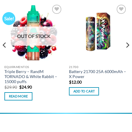
Sale!
Add to
Add to
wishlist
wishlist
OUT OF STOCK
EQUIPAMENTOS
21700
Triple Berry – RandM
Battery 21700 25A 6000mAh –
TORNADO & White Rabbit –
X Power
15000 puffs
$
12.00
Original
Current
$
29.90
$
24.90
price
price
ADD TO CART
was:
is:
READ MORE
$29.90.
$24.90.