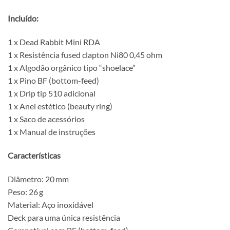
Incluído:
1 x Dead Rabbit Mini RDA
1 x Resistência fused clapton Ni80 0,45 ohm
1 x Algodão orgânico tipo “shoelace”
1 x Pino BF (bottom-feed)
1 x Drip tip 510 adicional
1 x Anel estético (beauty ring)
1 x Saco de acessórios
1 x Manual de instruções
Características
Diâmetro: 20 mm
Peso: 26 g
Material: Aço inoxidável
Deck para uma única resistência