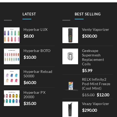
LATEST
BEST SELLING
Hyperbar LUX
Venty Vaporizer
$
8.00
$
500.00
Hyperbar BOTO
Geekvape
Supermesh
$
10.00
Replacement
Coils
$
5.99
Hyperbar Reload
50000
RELX Infinity2
$
60.00
Pod-Mint Freeze
(Cool Mint)
Hyperbar PX
Original
Cur
$
15.00
$
12.00
20000
price
pric
$
35.00
Veazy Vaporizer
was:
is:
$
290.00
$15.00.
$12.