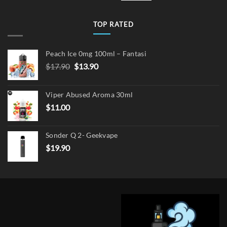
TOP RATED
Peach Ice 0mg 100ml – Fantasi
Original
Current
$
17.90
$
13.90
price
price
was:
is:
Viper Abused Aroma 30ml
$17.90.
$13.90.
$
11.00
Sonder Q 2- Geekvape
$
19.90