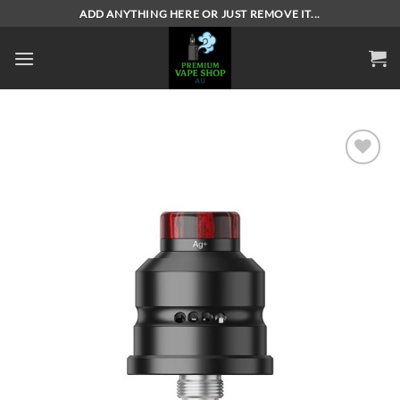
Skip
ADD ANYTHING HERE OR JUST REMOVE IT...
to
content
Add to
wishlist