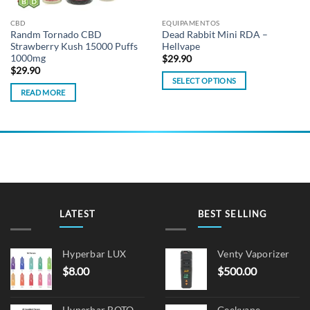
CBD
EQUIPAMENTOS
Randm Tornado CBD
Dead Rabbit Mini RDA –
Strawberry Kush 15000 Puffs
Hellvape
1000mg
$
29.90
$
29.90
SELECT OPTIONS
READ MORE
This
product
has
multiple
variants.
The
options
may
be
LATEST
BEST SELLING
chosen
on
Hyperbar LUX
Venty Vaporizer
the
$
8.00
$
500.00
product
page