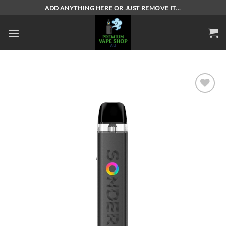
Skip
ADD ANYTHING HERE OR JUST REMOVE IT...
to
content
Add to
wishlist