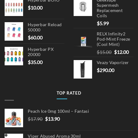
Hyperbar BOTO
Geekvape
Supermesh
$
10.00
Replacement
Coils
$
5.99
Hyperbar Reload
50000
RELX Infinity2
$
60.00
Pod-Mint Freeze
(Cool Mint)
Hyperbar PX
Original
Cur
$
15.00
$
12.00
20000
price
pric
$
35.00
Veazy Vaporizer
was:
is:
$
290.00
$15.00.
$12.
TOP RATED
Peach Ice 0mg 100ml – Fantasi
Original
Current
$
17.90
$
13.90
price
price
was:
is:
Viper Abused Aroma 30ml
$17.90.
$13.90.