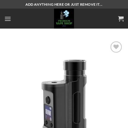
Skip
ADD ANYTHING HERE OR JUST REMOVE IT...
to
content
Add to
wishlist