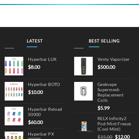
LATEST
BEST SELLING
Hyperbar LUX
Venty Vaporizer
$
8.00
$
500.00
Hyperbar BOTO
Geekvape
Supermesh
$
10.00
Replacement
Coils
$
5.99
Hyperbar Reload
50000
RELX Infinity2
$
60.00
Pod-Mint Freeze
(Cool Mint)
Hyperbar PX
Original
Cur
$
15.00
$
12.00