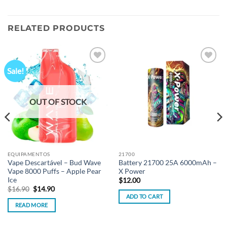
RELATED PRODUCTS
Sale!
Add to
Add to
wishlist
wishlist
OUT OF STOCK
EQUIPAMENTOS
21700
Vape Descartável – Bud Wave
Battery 21700 25A 6000mAh –
Vape 8000 Puffs – Apple Pear
X Power
Ice
$
12.00
Original
Current
$
16.90
$
14.90
price
price
ADD TO CART
was:
is:
READ MORE
$16.90.
$14.90.