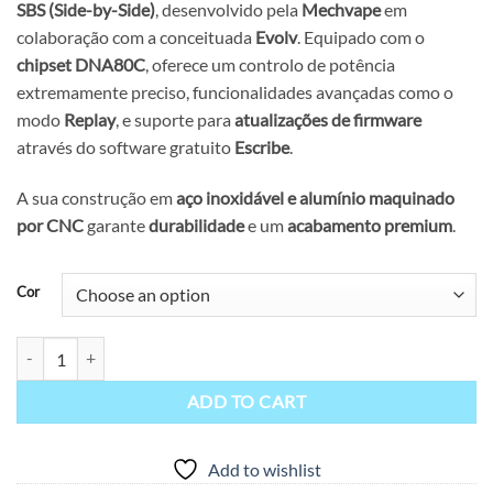
SBS (Side-by-Side)
, desenvolvido pela
Mechvape
em
colaboração com a conceituada
Evolv
. Equipado com o
chipset DNA80C
, oferece um controlo de potência
extremamente preciso, funcionalidades avançadas como o
modo
Replay
, e suporte para
atualizações de firmware
através do software gratuito
Escribe
.
A sua construção em
aço inoxidável e alumínio maquinado
por CNC
garante
durabilidade
e um
acabamento premium
.
Cor
Box Paramour SBS DNA80C – Mechvape X Evolv quantity
ADD TO CART
Add to wishlist