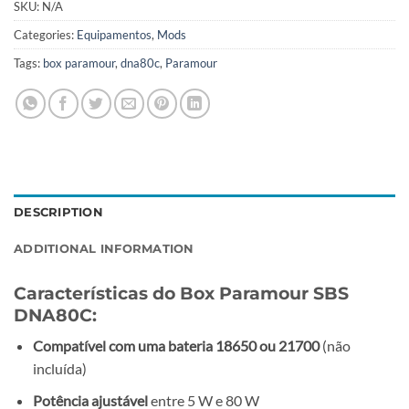
SKU:
N/A
Categories:
Equipamentos
,
Mods
Tags:
box paramour
,
dna80c
,
Paramour
DESCRIPTION
ADDITIONAL INFORMATION
Características do Box Paramour SBS
DNA80C:
Compatível com uma bateria 18650 ou 21700
(não
incluída)
Potência ajustável
entre 5 W e 80 W