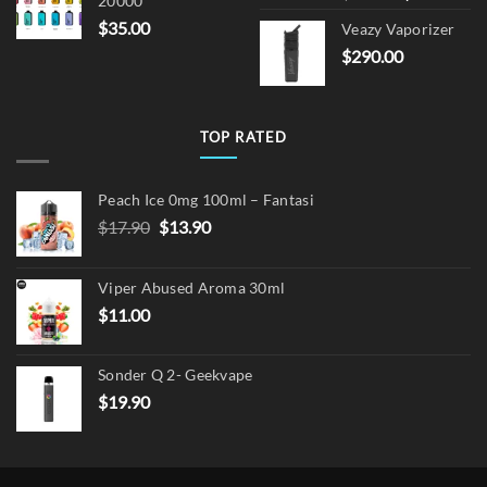
20000
price
pric
$
35.00
Veazy Vaporizer
was:
is:
$
290.00
$15.00.
$12.
TOP RATED
Peach Ice 0mg 100ml – Fantasi
Original
Current
$
17.90
$
13.90
price
price
was:
is:
Viper Abused Aroma 30ml
$17.90.
$13.90.
$
11.00
Sonder Q 2- Geekvape
$
19.90