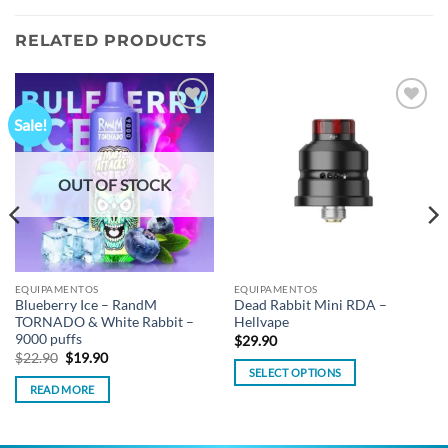
RELATED PRODUCTS
Sale!
Add to
Add to
wishlist
wishlist
OUT OF STOCK
EQUIPAMENTOS
EQUIPAMENTOS
Blueberry Ice – RandM
Dead Rabbit Mini RDA –
TORNADO & White Rabbit –
Hellvape
9000 puffs
$
29.90
Original
Current
$
22.90
$
19.90
price
price
SELECT OPTIONS
was:
is:
READ MORE
This
$22.90.
$19.90.
product
has