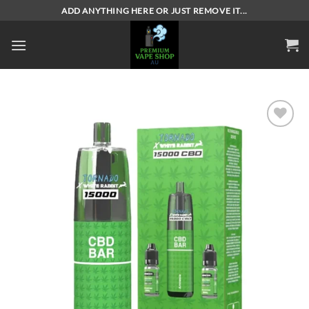
Skip
ADD ANYTHING HERE OR JUST REMOVE IT...
to
content
Add to
wishlist