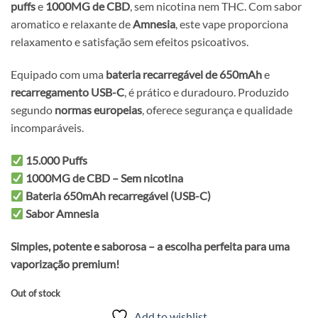
puffs
e
1000MG de CBD
, sem nicotina nem THC. Com sabor
aromatico e relaxante de
Amnesia
, este vape proporciona
relaxamento e satisfação sem efeitos psicoativos.
Equipado com uma
bateria recarregável de 650mAh
e
recarregamento USB-C
, é prático e duradouro. Produzido
segundo
normas europeias
, oferece segurança e qualidade
incomparáveis.
15.000 Puffs
1000MG de CBD – Sem nicotina
Bateria 650mAh recarregável (USB-C)
Sabor Amnesia
Simples, potente e saborosa – a escolha perfeita para uma
vaporização premium!
Out of stock
Add to wishlist