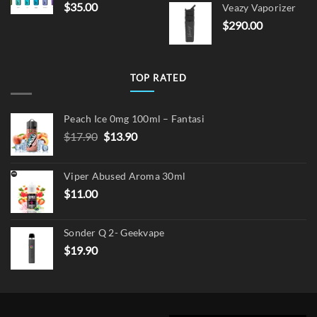
$
35.00
Veazy Vaporizer
was:
is:
$
290.00
$15.00.
$12.
TOP RATED
Peach Ice 0mg 100ml – Fantasi
Original
Current
$
17.90
$
13.90
price
price
was:
is:
Viper Abused Aroma 30ml
$17.90.
$13.90.
$
11.00
Sonder Q 2- Geekvape
$
19.90