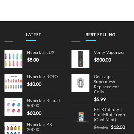
multiple
variants.
The
options
may
be
LATEST
BEST SELLING
chosen
on
Hyperbar LUX
Venty Vaporizer
the
$
8.00
$
500.00
product
page
Hyperbar BOTO
Geekvape
Supermesh
$
10.00
Replacement
Coils
$
5.99
Hyperbar Reload
50000
RELX Infinity2
$
60.00
Pod-Mint Freeze
(Cool Mint)
Hyperbar PX
Original
Cur
$
15.00
$
12.00
20000
price
pric