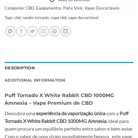
Categories:
CBD
,
Equipamentos
,
Pod e Stick
,
Vapes Descartáveis
Tags:
cbd
,
randm tornado
,
vape cbd
,
vape descartável
DESCRIPTION
ADDITIONAL INFORMATION
Puff Tornado X White Rabbit CBD 1000MG
Amnesia – Vape Premium de CBD
Descubra uma
experiência de vaporização única
com a
Puff
Tornado X White Rabbit CBD 1000MG Amnesia
, ideal para
quem procura um equilíbrio perfeito entre sabor e bem-estar.
Com o sabor de uma strain mundialmente famosa , este vape