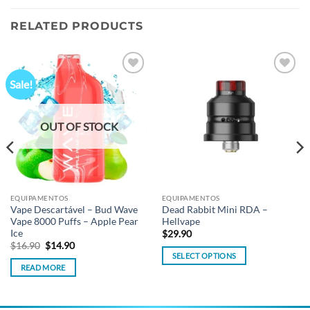
RELATED PRODUCTS
Sale!
Add to
Add to
wishlist
wishlist
OUT OF STOCK
EQUIPAMENTOS
EQUIPAMENTOS
Vape Descartável – Bud Wave
Dead Rabbit Mini RDA –
Vape 8000 Puffs – Apple Pear
Hellvape
Ice
$
29.90
Original
Current
$
16.90
$
14.90
price
price
SELECT OPTIONS
was:
is:
READ MORE
This
$16.90.
$14.90.
product
has