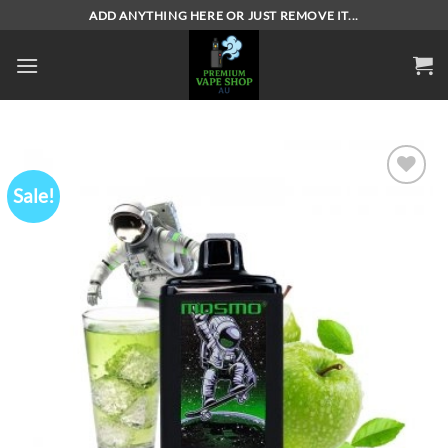
Skip
ADD ANYTHING HERE OR JUST REMOVE IT...
to
content
Sale!
Add to
wishlist