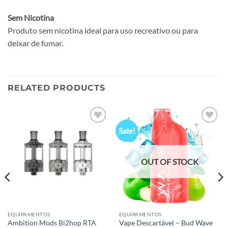
Sem Nicotina
Produto sem nicotina ideal para uso recreativo ou para
deixar de fumar.
RELATED PRODUCTS
Sale!
Add to
Add to
wishlist
wishlist
OUT OF STOCK
EQUIPAMENTOS
EQUIPAMENTOS
Ambition Mods Bi2hop RTA
Vape Descartável – Bud Wave