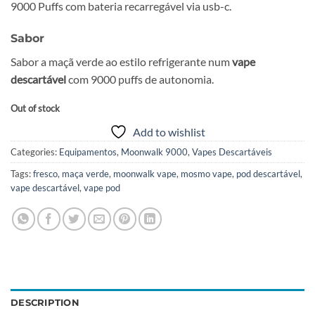
9000 Puffs com bateria recarregável via usb-c.
$22.90.
$19.90.
Sabor
Sabor a maçã verde ao estilo refrigerante num
vape
descartável
com 9000 puffs de autonomia.
Out of stock
Add to wishlist
Categories:
Equipamentos
,
Moonwalk 9000
,
Vapes Descartáveis
Tags:
fresco
,
maça verde
,
moonwalk vape
,
mosmo vape
,
pod descartável
,
vape descartável
,
vape pod
DESCRIPTION