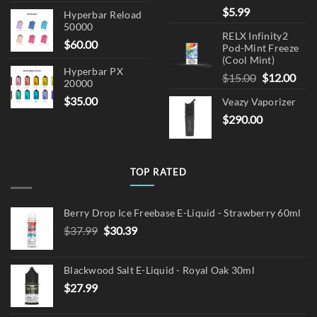
$
5.99
Hyperbar Reload
50000
RELX Infinity2
$
60.00
Pod-Mint Freeze
(Cool Mint)
Hyperbar PX
Original
Cur
$
15.00
$
12.00
20000
price
pric
$
35.00
Veazy Vaporizer
was:
is:
$
290.00
$15.00.
$12.
TOP RATED
Berry Drop Ice Freebase E-Liquid - Strawberry 60ml
Original
Current
$
37.99
$
30.39
price
price
was:
is:
Blackwood Salt E-Liquid - Royal Oak 30ml
$37.99.
$30.39.
$
27.99