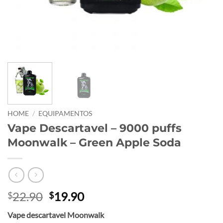
HOME
/
EQUIPAMENTOS
Vape Descartavel – 9000 puffs
Moonwalk – Green Apple Soda
Original
Current
22.90
19.90
$
$
price
price
Vape descartavel Moonwalk
was:
is: