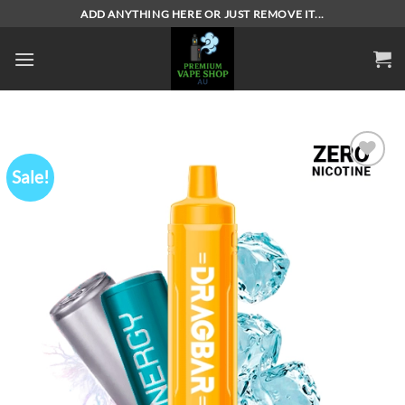
Skip
ADD ANYTHING HERE OR JUST REMOVE IT...
to
content
Sale!
Add to
wishlist