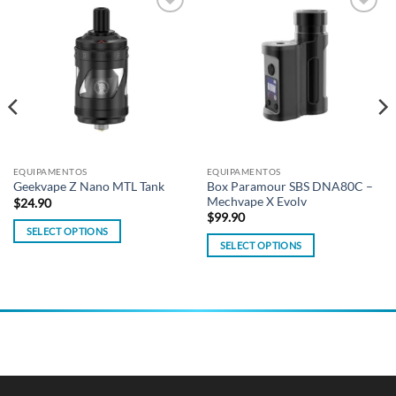
Add to
Add to
wishlist
wishlist
EQUIPAMENTOS
EQUIPAMENTOS
Box Paramour SBS DNA80C –
Geekvape Z Nano MTL Tank
Mechvape X Evolv
$
24.90
$
99.90
SELECT OPTIONS
SELECT OPTIONS
This
This
product
product
has
has
multiple
multiple
variants.
variants.
The
The
options
options
may
may