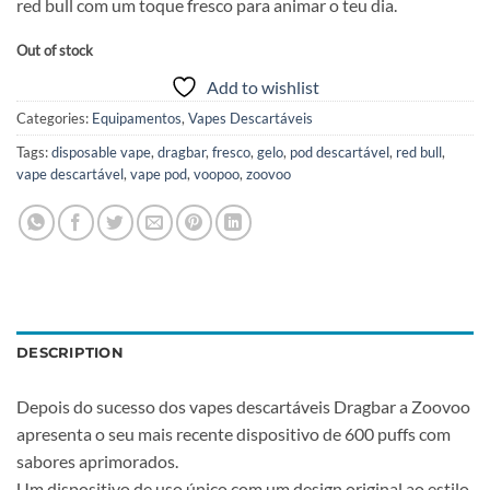
red bull com um toque fresco para animar o teu dia.
Out of stock
Add to wishlist
Categories:
Equipamentos
,
Vapes Descartáveis
Tags:
disposable vape
,
dragbar
,
fresco
,
gelo
,
pod descartável
,
red bull
,
vape descartável
,
vape pod
,
voopoo
,
zoovoo
DESCRIPTION
Depois do sucesso dos vapes descartáveis Dragbar a Zoovoo
apresenta o seu mais recente dispositivo de 600 puffs com
sabores aprimorados.
Um dispositivo de uso único com um design original ao estilo