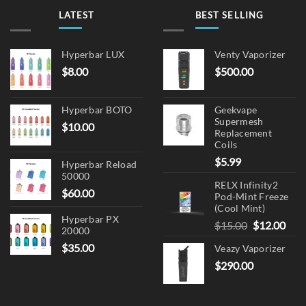
be
be
LATEST
BEST SELLING
chosen
chosen
on
on
the
Hyperbar LUX
Venty Vaporizer
the
product
$
8.00
$
500.00
product
page
page
Hyperbar BOTO
Geekvape
Supermesh
$
10.00
Replacement
Coils
$
5.99
Hyperbar Reload
50000
RELX Infinity2
$
60.00
Pod-Mint Freeze
(Cool Mint)
Hyperbar PX
Original
Cur
$
15.00
$
12.00
20000
price
pric
$
35.00
Veazy Vaporizer
was:
is:
$
290.00
$15.00.
$12.