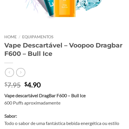
HOME
/
EQUIPAMENTOS
Vape Descartável – Voopoo Dragbar
F600 – Bull Ice
Original
Current
7.95
4.90
$
$
price
price
Vape descartável DragBar F600 – Bull Ice
was:
is:
600 Puffs aproximadamente
$7.95.
$4.90.
Sabor:
Todo o sabor de uma fantástica bebida energética ou estilo