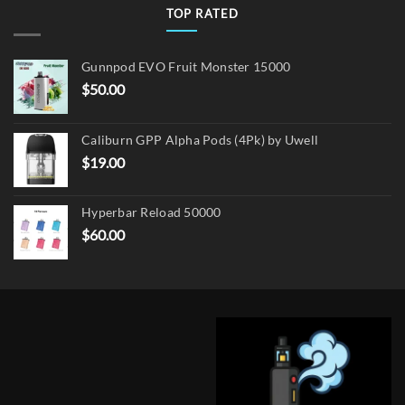
TOP RATED
Gunnpod EVO Fruit Monster 15000
$
50.00
Caliburn GPP Alpha Pods (4Pk) by Uwell
$
19.00
Hyperbar Reload 50000
$
60.00