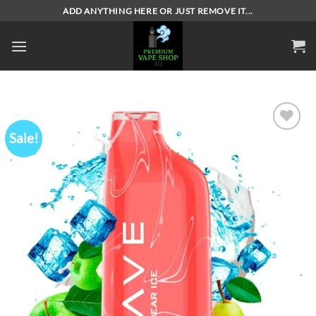
Skip
ADD ANYTHING HERE OR JUST REMOVE IT...
to
content
Sale!
Add to
wishlist