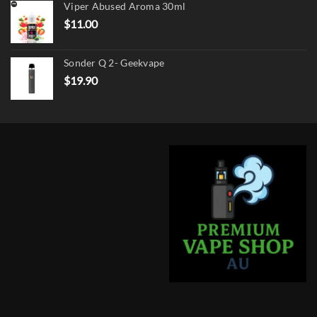
Viper Abused Aroma 30ml
$17.90.
$13.90.
$
11.00
Sonder Q 2- Geekvape
$
19.90