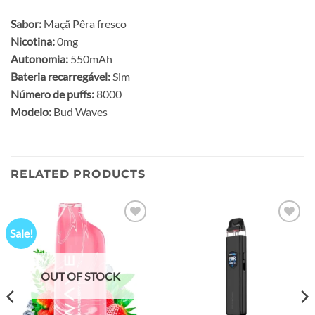
Sabor:
Maçã Pêra fresco
Nicotina:
0mg
Autonomia:
550mAh
Bateria recarregável:
Sim
Número de puffs:
8000
Modelo:
Bud Waves
RELATED PRODUCTS
Sale!
Add to
Add to
wishlist
wishlist
OUT OF STOCK