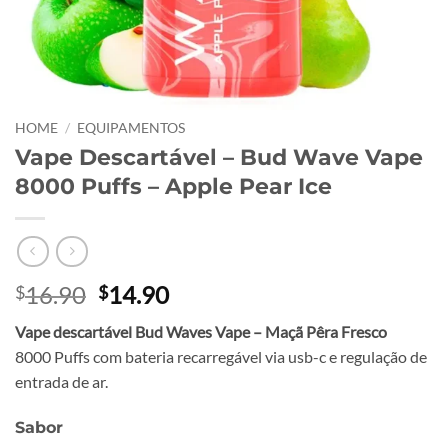
HOME
/
EQUIPAMENTOS
Vape Descartável – Bud Wave Vape
8000 Puffs – Apple Pear Ice
Original
Current
16.90
14.90
$
$
price
price
Vape descartável Bud Waves Vape – Maçã Pêra Fresco
was:
is:
8000 Puffs com bateria recarregável via usb-c e regulação de
$16.90.
$14.90.
entrada de ar.
Sabor