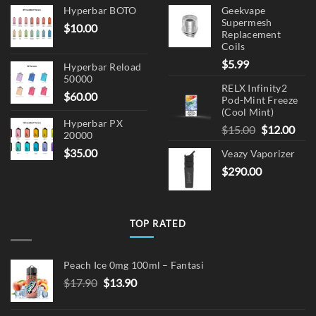
Hyperbar BOTO
Geekvape
Supermesh
$
10.00
Replacement
Coils
$
5.99
Hyperbar Reload
50000
RELX Infinity2
$
60.00
Pod-Mint Freeze
(Cool Mint)
Hyperbar PX
Original
Cur
$
15.00
$
12.00
20000
price
pric
$
35.00
Veazy Vaporizer
was:
is:
$
290.00
$15.00.
$12.
TOP RATED
Peach Ice 0mg 100ml – Fantasi
Original
Current
$
17.90
$
13.90
price
price
was:
is: