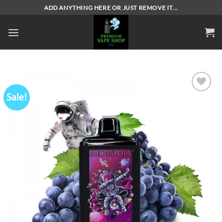
Skip
ADD ANYTHING HERE OR JUST REMOVE IT...
to
content
Sale!
Add to
wishlist