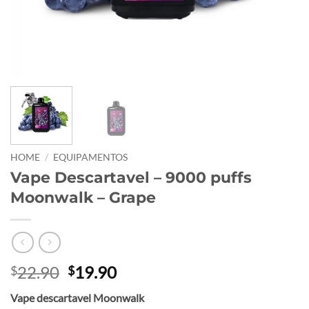
HOME
/
EQUIPAMENTOS
Vape Descartavel – 9000 puffs
Moonwalk – Grape
Original
Current
22.90
19.90
$
$
price
price
Vape descartavel Moonwalk
was:
is: