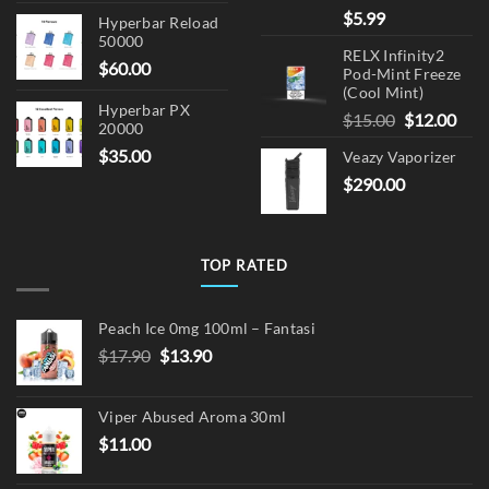
$
5.99
Hyperbar Reload
50000
RELX Infinity2
$
60.00
Pod-Mint Freeze
(Cool Mint)
Hyperbar PX
Original
Cur
$
15.00
$
12.00
20000
price
pric
$
35.00
Veazy Vaporizer
was:
is:
$
290.00
$15.00.
$12.
TOP RATED
Peach Ice 0mg 100ml – Fantasi
Original
Current
$
17.90
$
13.90
price
price
was:
is:
Viper Abused Aroma 30ml
$17.90.
$13.90.
$
11.00