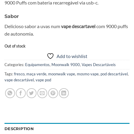
9000 Puffs com bateria recarregável via usb-c.
$22.90.
$19.90.
Sabor
Delicioso sabor a uvas num
vape descartavel
com 9000 puffs
de autonomia.
Out of stock
Add to wishlist
Categories:
Equipamentos
,
Moonwalk 9000
,
Vapes Descartáveis
Tags:
fresco
,
maça verde
,
moonwalk vape
,
mosmo vape
,
pod descartável
,
vape descartável
,
vape pod
DESCRIPTION