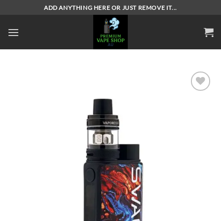
Skip
ADD ANYTHING HERE OR JUST REMOVE IT...
to
content
Add to
wishlist