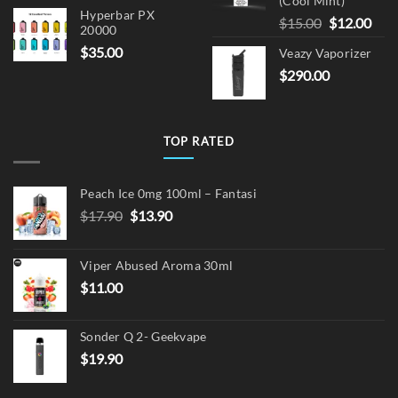
(Cool Mint)
Hyperbar PX
Original
Cur
$
15.00
$
12.00
20000
price
pric
$
35.00
Veazy Vaporizer
was:
is:
$
290.00
$15.00.
$12.
TOP RATED
Peach Ice 0mg 100ml – Fantasi
Original
Current
$
17.90
$
13.90
price
price
was:
is:
Viper Abused Aroma 30ml
$17.90.
$13.90.
$
11.00
Sonder Q 2- Geekvape
$
19.90