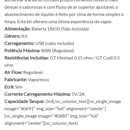
densas e saborosas e com fluxo de ar superior ajustável, o
abastecimento de líquido é feito por cima de forma simples e
limpa. Este kit oferece uma ótima experiência de vapor.
Alimentação:
Bateria 18650 (Não incluida)
Género:
Kit
Carregamento:
USB (cabo incluído)
Potência Máxima:
80W (Regulável)
Resistências Incluídas:
GT Meshed 0.15 ohm / GT Ccell 0.5
ohm
Air Flow:
Regulável
Fabricante:
Vaporesso
Ecrâ:
Sim
Corrente Carregamento Máxima:
5V/2A
Capacidade Tanque:
2ml[/vc_column_text][vc_single_image
image=”40691″ img_size=”full” alignment=”center”]
[vc_single_image image=”40685″ img_size=”full”
alignment=”center”][vc_column_text]