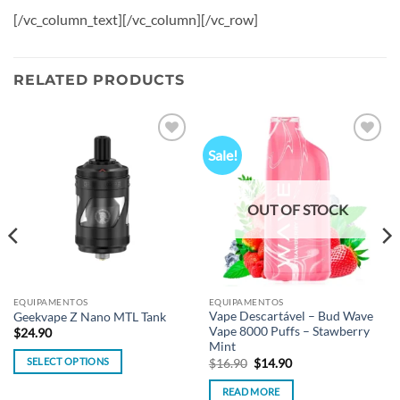
[/vc_column_text][/vc_column][/vc_row]
RELATED PRODUCTS
Sale!
Add to
Add to
wishlist
wishlist
OUT OF STOCK
EQUIPAMENTOS
EQUIPAMENTOS
Vape Descartável – Bud Wave
Geekvape Z Nano MTL Tank
Vape 8000 Puffs – Stawberry
$
24.90
Mint
Original
Current
SELECT OPTIONS
$
16.90
$
14.90
price
price
This
was:
is:
READ MORE
$16.90.
$14.90.