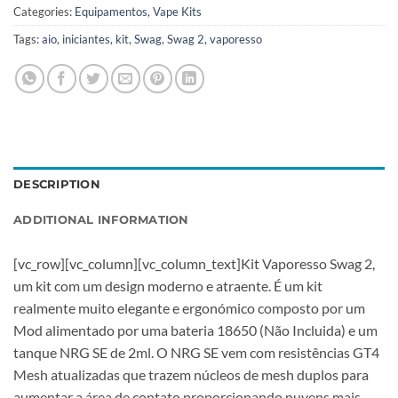
Categories:
Equipamentos
,
Vape Kits
Tags:
aio
,
iniciantes
,
kit
,
Swag
,
Swag 2
,
vaporesso
DESCRIPTION
ADDITIONAL INFORMATION
[vc_row][vc_column][vc_column_text]Kit Vaporesso Swag 2,
um kit com um design moderno e atraente. É um kit
realmente muito elegante e ergonómico composto por um
Mod alimentado por uma bateria 18650 (Não Incluida) e um
tanque NRG SE de 2ml. O NRG SE vem com resistências GT4
Mesh atualizadas que trazem núcleos de mesh duplos para
aumentar a área de contato proporcionando nuvens mais