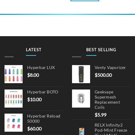
product
has
multiple
variants.
The
options
may
be
LATEST
BEST SELLING
chosen
on
the
Hyperbar LUX
Venty Vaporizer
product
$
8.00
$
500.00
page
Hyperbar BOTO
Geekvape
Supermesh
$
10.00
Replacement
Coils
$
5.99
Hyperbar Reload
50000
RELX Infinity2
$
60.00
Pod-Mint Freeze