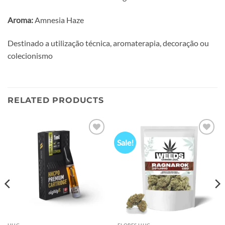
Aroma:
Amnesia Haze
Destinado a utilização técnica, aromaterapia, decoração ou
colecionismo
RELATED PRODUCTS
Sale!
Add to
Add to
wishlist
wishlist
HHC
FLORES HHC