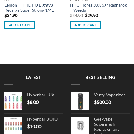
Lemon – HHC-PO Eighty8
HHC Flores 30% 5gr Ragnarok
Recarga Super Strong 1ML
– Weeds
Original
Current
$
34.90
$
34.90
$
29.90
price
price
was:
is:
ADD TO CART
ADD TO CART
$34.90.
$29.90.
LATEST
BEST SELLING
Hyperbar LUX
Venty Vaporizer
$
8.00
$
500.00
Hyperbar BOTO
Geekvape
Supermesh
$
10.00
Replacement