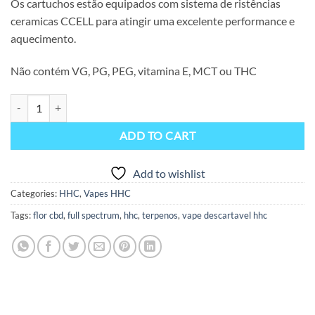
Os cartuchos estão equipados com sistema de ristências
ceramicas CCELL para atingir uma excelente performance e
aquecimento.
Não contém VG, PG, PEG, vitamina E, MCT ou THC
Vape HHC 99% Amnesia Haze 2ML Super Strong – Eighty8 quantity
ADD TO CART
Add to wishlist
Categories:
HHC
,
Vapes HHC
Tags:
flor cbd
,
full spectrum
,
hhc
,
terpenos
,
vape descartavel hhc