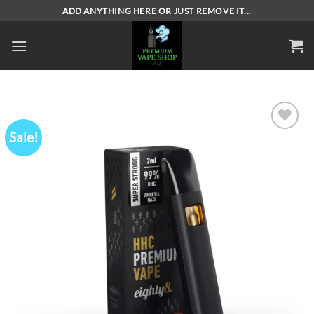
Skip
ADD ANYTHING HERE OR JUST REMOVE IT...
to
content
Sale!
Add to
wishlist