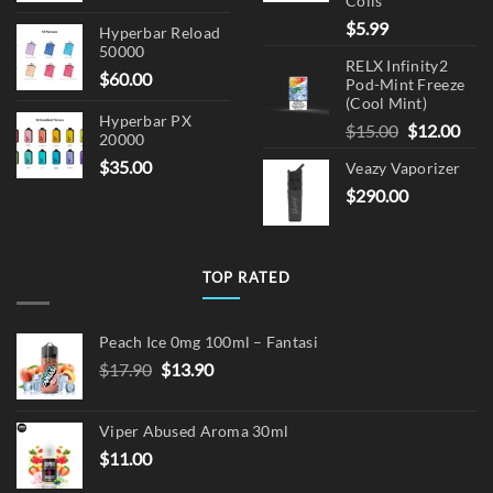
Coils
$
5.99
Hyperbar Reload
50000
RELX Infinity2
$
60.00
Pod-Mint Freeze
(Cool Mint)
Hyperbar PX
Original
Cur
$
15.00
$
12.00
20000
price
pric
$
35.00
Veazy Vaporizer
was:
is:
$
290.00
$15.00.
$12.
TOP RATED
Peach Ice 0mg 100ml – Fantasi
Original
Current
$
17.90
$
13.90
price
price
was:
is:
Viper Abused Aroma 30ml
$17.90.
$13.90.
$
11.00