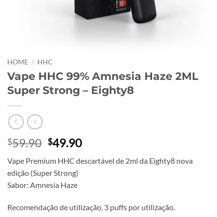
HOME
/
HHC
Vape HHC 99% Amnesia Haze 2ML
Super Strong – Eighty8
Original
Current
59.90
49.90
$
$
price
price
Vape Premium HHC descartável de 2ml da Eighty8 nova
was:
is:
edição (Super Strong)
$59.90.
$49.90.
Sabor: Amnesia Haze
Recomendação de utilização, 3 puffs por utilização.