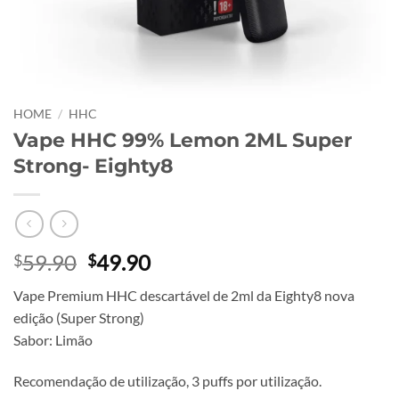
HOME
/
HHC
Vape HHC 99% Lemon 2ML Super
Strong- Eighty8
Original
Current
59.90
49.90
$
$
price
price
Vape Premium HHC descartável de 2ml da Eighty8 nova
was:
is:
edição (Super Strong)
$59.90.
$49.90.
Sabor: Limão
Recomendação de utilização, 3 puffs por utilização.