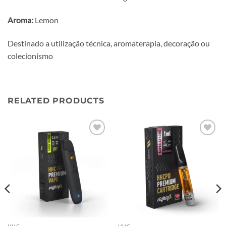
Aroma:
Lemon
Destinado a utilização técnica, aromaterapia, decoração ou
colecionismo
RELATED PRODUCTS
Add to
Add to
wishlist
wishlist
HHC
HHC