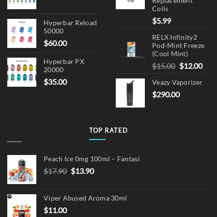
Replacement
Coils
$
5.99
Hyperbar Reload
50000
RELX Infinity2
$
60.00
Pod-Mint Freeze
(Cool Mint)
Hyperbar PX
Original
Cur
$
15.00
$
12.00
20000
price
pric
$
35.00
Veazy Vaporizer
was:
is:
$
290.00
$15.00.
$12.
TOP RATED
Peach Ice 0mg 100ml – Fantasi
Original
Current
$
17.90
$
13.90
price
price
was:
is:
Viper Abused Aroma 30ml
$17.90.
$13.90.
$
11.00