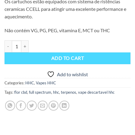
Os cartuchos estão equipados com sistema de ristências
ceramicas CCELL para atingir uma excelente performance e
aquecimento.
Não contém VG, PG, PEG, vitamina E, MCT ou THC
Vape HHC 99% Lemon 2ML Super Strong- Eighty8 quantity
ADD TO CART
Add to wishlist
Categories:
HHC
,
Vapes HHC
Tags:
flor cbd
,
full spectrum
,
hhc
,
terpenos
,
vape descartavel hhc