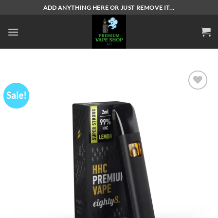
Skip
ADD ANYTHING HERE OR JUST REMOVE IT...
to
content
Sale!
Add to
wishlist