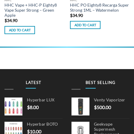
HHC Vape + HHC-P Eighty8
HHC PO Eighty8 Recarga Super
Vape Super Strong – Green
Strong 1ML – Watermelon
Apple
$
34.90
$
34.90
ADD TO CART
ADD TO CART
LATEST
BEST SELLING
Hyperbar LUX
Venty Vaporizer
$
8.00
$
500.00
Hyperbar BOTO
Geekvape
Supermesh
$
10.00