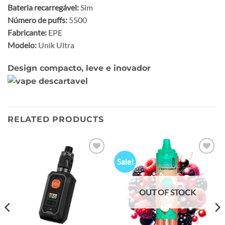
Bateria recarregável:
Sim
Número de puffs:
5500
Fabricante:
EPE
Modelo:
Unik Ultra
Design compacto, leve e inovador
RELATED PRODUCTS
Sale!
Add to
Add to
wishlist
wishlist
OUT OF STOCK