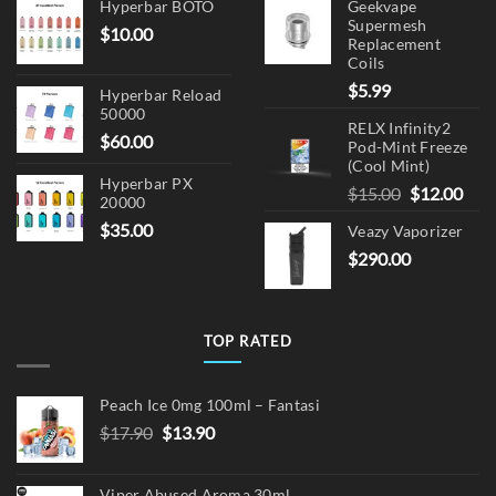
Hyperbar BOTO
Geekvape
Supermesh
$
10.00
Replacement
Coils
$
5.99
Hyperbar Reload
50000
RELX Infinity2
$
60.00
Pod-Mint Freeze
(Cool Mint)
Hyperbar PX
Original
Cur
$
15.00
$
12.00
20000
price
pric
$
35.00
Veazy Vaporizer
was:
is:
$
290.00
$15.00.
$12.
TOP RATED
Peach Ice 0mg 100ml – Fantasi
Original
Current
$
17.90
$
13.90
price
price
was:
is:
Viper Abused Aroma 30ml