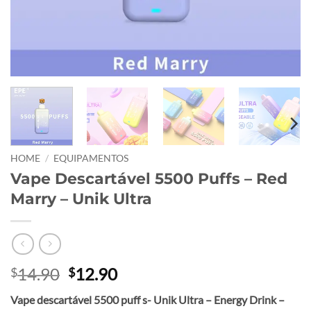
HOME
/
EQUIPAMENTOS
Vape Descartável 5500 Puffs – Red
Marry – Unik Ultra
Original
Current
14.90
12.90
$
$
price
price
Vape descartável 5500 puff s- Unik Ultra – Energy Drink –
was:
is: