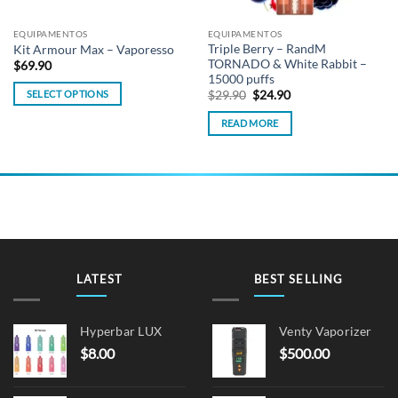
EQUIPAMENTOS
EQUIPAMENTOS
Triple Berry – RandM
Kit Armour Max – Vaporesso
TORNADO & White Rabbit –
$
69.90
15000 puffs
Original
Current
SELECT OPTIONS
$
29.90
$
24.90
price
price
This
was:
is:
READ MORE
$29.90.
$24.90.
product
has
multiple
variants.
The
options
may
be
LATEST
BEST SELLING
chosen
on
the
Hyperbar LUX
Venty Vaporizer
product
$
8.00
$
500.00
page