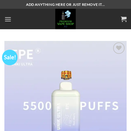
Skip
ADD ANYTHING HERE OR JUST REMOVE IT...
to
content
Sale!
Add to
wishlist