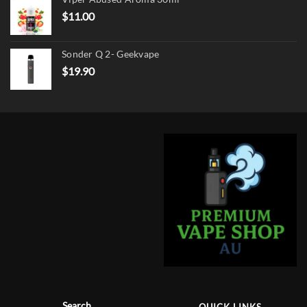
$17.90.
$13.90.
$
11.00
Sonder Q 2- Geekvape
$
19.90
Search