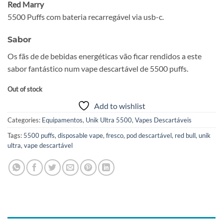
Red Marry
$14.90.
$12.90.
5500 Puffs com bateria recarregável via usb-c.
Sabor
Os fãs de de bebidas energéticas vão ficar rendidos a este
sabor fantástico num vape descartável de 5500 puffs.
Out of stock
Add to wishlist
Categories:
Equipamentos
,
Unik Ultra 5500
,
Vapes Descartáveis
Tags:
5500 puffs
,
disposable vape
,
fresco
,
pod descartável
,
red bull
,
unik
ultra
,
vape descartável