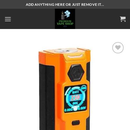
Skip
ADD ANYTHING HERE OR JUST REMOVE IT...
to
content
Add to
wishlist