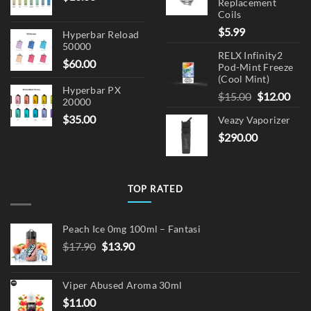
Replacement
Coils
$
5.99
Hyperbar Reload
50000
RELX Infinity2
$
60.00
Pod-Mint Freeze
(Cool Mint)
Hyperbar PX
Original
Cur
$
15.00
$
12.00
20000
price
pric
$
35.00
Veazy Vaporizer
was:
is:
$
290.00
$15.00.
$12.
TOP RATED
Peach Ice 0mg 100ml – Fantasi
Original
Current
$
17.90
$
13.90
price
price
was:
is:
Viper Abused Aroma 30ml
$17.90.
$13.90.
$
11.00