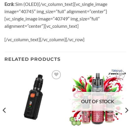
Ecrâ:
Sim (OLED)[/vc_column_text][vc_single_image
image=”40745″ img_size=”full” alignment=”center”]
[vc_single_image image=”40749″ img_size=”full”
alignment=”center”][vc_column_text]
[/vc_column_text][/vc_column][/vc_row]
RELATED PRODUCTS
Add to
Add to
wishlist
wishlist
OUT OF STOCK