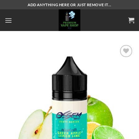
Skip
ADD ANYTHING HERE OR JUST REMOVE IT...
to
content
Add to
wishlist