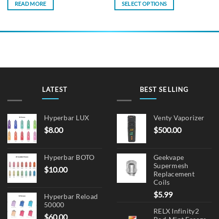
was:
is:
$12.00
READ MORE
SELECT OPTIONS
$17.90.
$13.90.
through
$15.90
This
product
has
multiple
variants.
The
options
may
LATEST
BEST SELLING
be
chosen
on
Hyperbar LUX
Venty Vaporizer
the
$
8.00
$
500.00
product
page
Hyperbar BOTO
Geekvape
Supermesh
$
10.00
Replacement
Coils
$
5.99
Hyperbar Reload
50000
RELX Infinity2
$
60.00