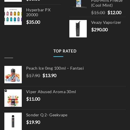
Pod-Mint Freeze
(Cool Mint)
Hyperbar PX
Original
Cur
$
15.00
$
12.00
20000
price
pric
$
35.00
Veazy Vaporizer
was:
is:
$
290.00
$15.00.
$12.
TOP RATED
Peach Ice 0mg 100ml – Fantasi
Original
Current
$
17.90
$
13.90
price
price
was:
is:
Viper Abused Aroma 30ml
$17.90.
$13.90.
$
11.00
Sonder Q 2- Geekvape
$
19.90