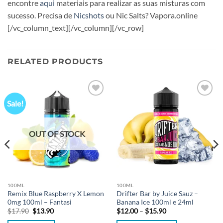
encontre
aqui
materiais para realizar as suas misturas com
sucesso. Precisa de
Nicshots
ou Nic Salts? Vapora.online
[/vc_column_text][/vc_column][/vc_row]
RELATED PRODUCTS
Sale!
Add to
Add to
wishlist
wishlist
OUT OF STOCK
100ML
100ML
Remix Blue Raspberry X Lemon
Drifter Bar by Juice Sauz –
0mg 100ml – Fantasi
Banana Ice 100ml e 24ml
Original
Current
Price
$
17.90
$
13.90
$
12.00
–
$
15.90
price
price
range: