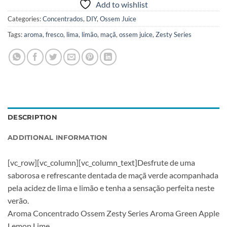
Add to wishlist
Categories:
Concentrados
,
DIY
,
Ossem Juice
Tags:
aroma
,
fresco
,
lima
,
limão
,
maçã
,
ossem juice
,
Zesty Series
DESCRIPTION
ADDITIONAL INFORMATION
[vc_row][vc_column][vc_column_text]Desfrute de uma
saborosa e refrescante dentada de maçã verde acompanhada
pela acidez de lima e limão e tenha a sensação perfeita neste
verão.
Aroma Concentrado Ossem Zesty Series Aroma Green Apple
Lemon Lime