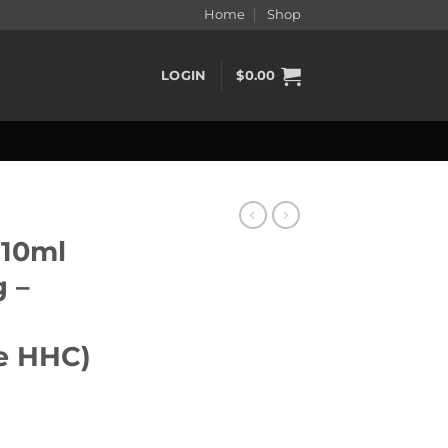
Home
Shop
LOGIN
$
0.00
 10ml
g –
e HHC)