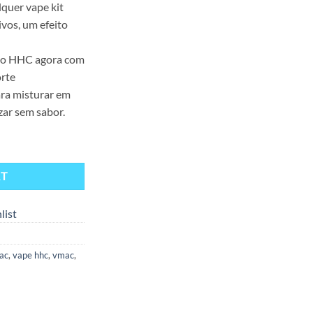
lquer vape kit
vos, um efeito
mo HHC agora com
rte
ra misturar em
zar sem sabor.
g – White Rabbit (anteriormente HHC) quantity
RT
list
mac
,
vape hhc
,
vmac
,