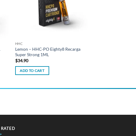
HHC
L
Lemon – HHC-PO Eighty8 Recarga
Super Strong 1ML
$
34.90
ADD TO CART
 RATED