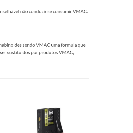
onselhável não conduzir se consumir VMAC.
e canabinoides sendo VMAC uma formula que
a ser sustituídos por produtos VMAC,
 to
Add to
list
wishlist