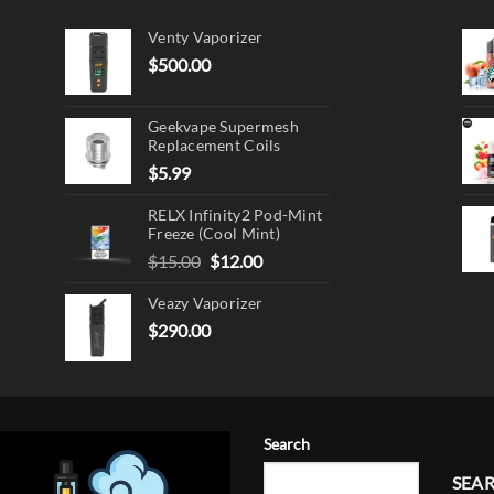
Venty Vaporizer
$
500.00
Geekvape Supermesh
Replacement Coils
$
5.99
RELX Infinity2 Pod-Mint
Freeze (Cool Mint)
Original
Current
$
15.00
$
12.00
price
price
Veazy Vaporizer
was:
is:
$15.00.
$12.00.
$
290.00
Search
SEA