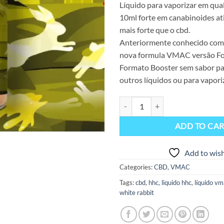
Líquido para vaporizar em qua
10ml forte em canabinoides ati
mais forte que o cbd.
Anteriormente conhecido co
nova formula VMAC versão Fo
Formato Booster sem sabor pa
outros líquidos ou para vapori
Líquido VMAC 10ml Booster Stron
ADD TO CA
Add to wish
Categories:
CBD
,
VMAC
Tags:
cbd
,
hhc
,
liquido hhc
,
líquido v
white rabbit