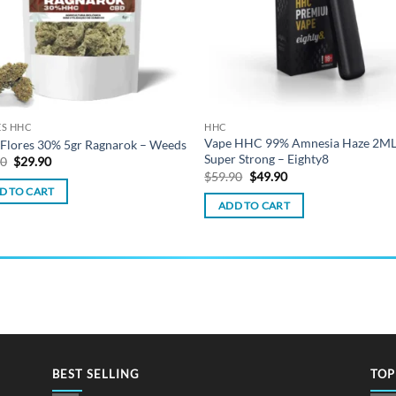
ES HHC
HHC
Vape HHC 99% Amnesia Haze 2M
Flores 30% 5gr Ragnarok – Weeds
Super Strong – Eighty8
Original
Current
90
$
29.90
price
price
Original
Current
$
59.90
$
49.90
was:
is:
price
price
D TO CART
$34.90.
$29.90.
was:
is:
ADD TO CART
$59.90.
$49.90.
BEST SELLING
TOP