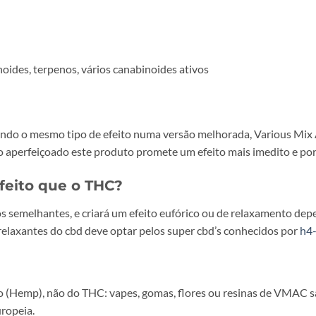
inoides, terpenos, vários canabinoides ativos
ndo o mesmo tipo de efeito numa versão melhorada, Various Mi
o aperfeiçoado este produto promete um efeito mais imedito e po
eito que o THC?
 semelhantes, e criará um efeito eufórico ou de relaxamento depe
 relaxantes do cbd deve optar pelos super cbd’s conhecidos por
h4
(Hemp), não do THC: vapes, gomas, flores ou resinas de VMAC são
ropeia.