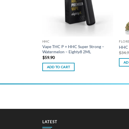
HHC
FLOR
Eighty8 Recarga
Vape THC P + HHC Super Strong –
HHC 
Watermelon – Eighty8 2ML
$
34.
$
59.90
AD
ADD TO CART
LATEST