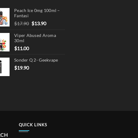
Peach Ice 0mg 100ml –
Fantasi
Original
Current
$
17.90
$
13.90
price
price
Viper Abused Aroma
was:
is:
30ml
$17.90.
$13.90.
$
11.00
Sonder Q 2- Geekvape
$
19.90
QUICK LINKS
RCH