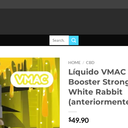
Search
for:
HOME
/
CBD
Líquido VMAC
Add to
Booster Stron
wishlist
White Rabbit
(anteriorment
49.90
$