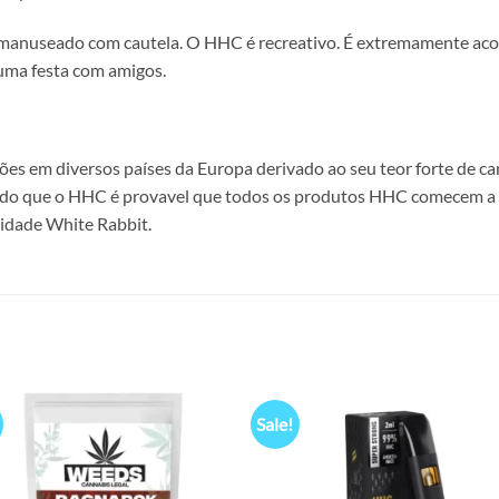
 manuseado com cautela. O HHC é recreativo. É extremamente ac
uma festa com amigos.
ções em diversos países da Europa derivado ao seu teor forte d
tual do que o HHC é provavel que todos os produtos HHC comecem 
idade White Rabbit.
Sale!
Add to
Add
wishlist
wish