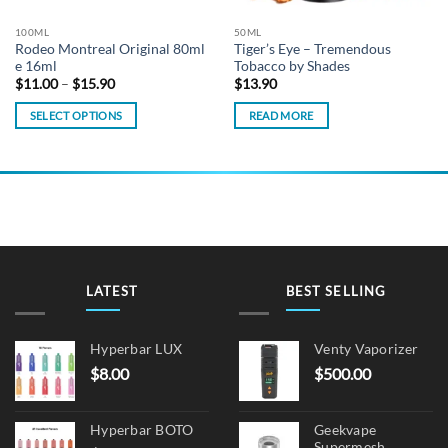
100ML
50ML
Rodeo Montreal Original 80ml
Tiger’s Eye – Tremendous
e 16ml
Tobacco by Shades
Price
$
11.00
–
$
15.90
$
13.90
range:
$11.00
SELECT OPTIONS
READ MORE
through
$15.90
This
product
has
multiple
variants.
The
options
may
LATEST
BEST SELLING
be
chosen
on
Hyperbar LUX
Venty Vaporizer
the
$
8.00
$
500.00
product
page
Hyperbar BOTO
Geekvape
Supermesh