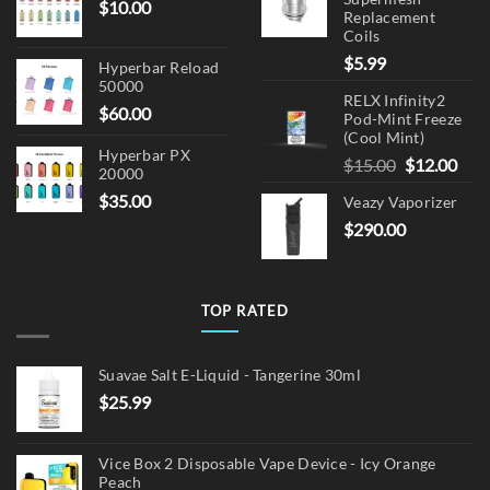
$
10.00
Replacement
Coils
$
5.99
Hyperbar Reload
50000
RELX Infinity2
$
60.00
Pod-Mint Freeze
(Cool Mint)
Hyperbar PX
Original
Cur
$
15.00
$
12.00
20000
price
pric
$
35.00
Veazy Vaporizer
was:
is:
$
290.00
$15.00.
$12.
TOP RATED
Suavae Salt E-Liquid - Tangerine 30ml
$
25.99
Vice Box 2 Disposable Vape Device - Icy Orange
Peach