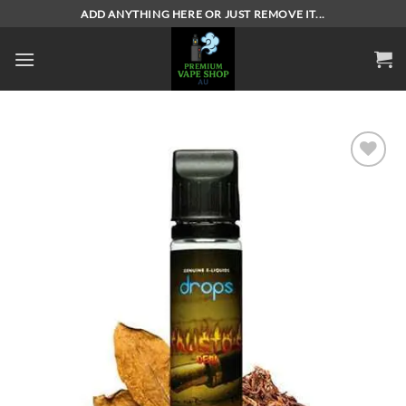
Skip
ADD ANYTHING HERE OR JUST REMOVE IT...
to
content
Add to
wishlist