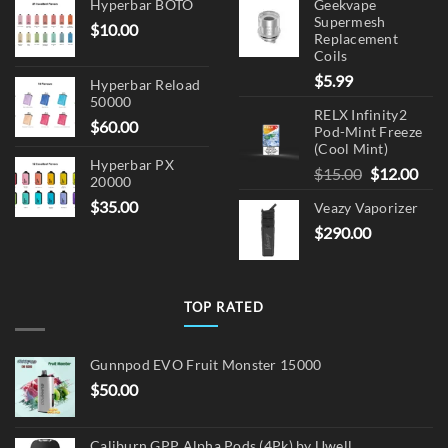
Hyperbar BOTO
Geekvape
Supermesh
$
10.00
Replacement
Coils
$
5.99
Hyperbar Reload
50000
RELX Infinity2
$
60.00
Pod-Mint Freeze
(Cool Mint)
Hyperbar PX
Original
Cur
$
15.00
$
12.00
20000
price
pric
$
35.00
Veazy Vaporizer
was:
is:
$
290.00
$15.00.
$12.
TOP RATED
Gunnpod EVO Fruit Monster 15000
$
50.00
Caliburn GPP Alpha Pods (4Pk) by Uwell