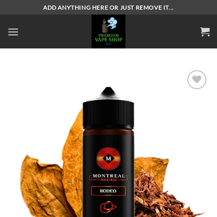
Skip
ADD ANYTHING HERE OR JUST REMOVE IT...
to
content
Add to
wishlist