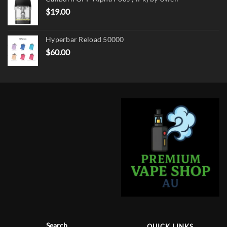
$
19.00
Hyperbar Reload 50000
$
60.00
Search
QUICK LINKS