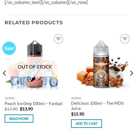
[/vc_column_text][/vc_column][/vc_row]
RELATED PRODUCTS
Sale!
Add to
Add to
wishlist
wishlist
OUT OF STOCK
100ML
100ML
Delicious 100ml – The MDS
Peach Ice 0mg 100ml – Fantasi
Juice
Original
Current
$
17.90
$
13.90
price
price
$
15.90
was:
is:
READ MORE
$17.90.
$13.90.
ADD TO CART