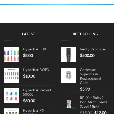
LATEST
BEST SELLING
Hyperbar LUX
Venty Vaporizer
$
8.00
$
500.00
Hyperbar BOTO
Geekvape
Supermesh
$
10.00
Replacement
Coils
$
5.99
Hyperbar Reload
50000
RELX Infinity2
$
60.00
Pod-Mint Freeze
(Cool Mint)
Hyperbar PX
Original
Cur
$
15.00
$
12.00