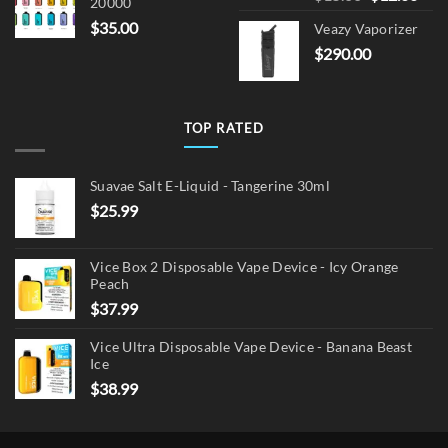
20000
price
pric
$
35.00
Veazy Vaporizer
was:
is:
$
290.00
$15.00.
$12.
TOP RATED
Suavae Salt E-Liquid - Tangerine 30ml
$
25.99
Vice Box 2 Disposable Vape Device - Icy Orange
Peach
$
37.99
Vice Ultra Disposable Vape Device - Banana Beast
Ice
$
38.99