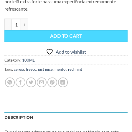
hortelã extra forte para uma experiência extremamente
refrescante.
Just Juice Mint Range Black Mint 100ml quantity
ADD TO CART
Add to wishlist
Category:
100ML
Tags:
cereja
,
fresco
,
just juice
,
mentol
,
red mint
DESCRIPTION
Experimenta a frescura na sua máxima potência com esta