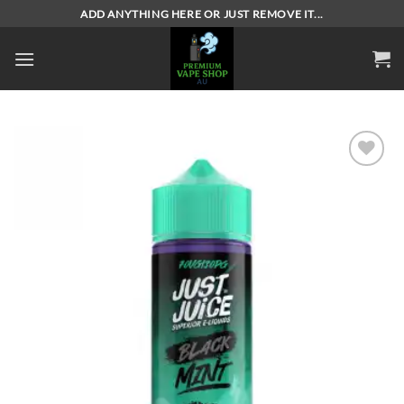
Skip
ADD ANYTHING HERE OR JUST REMOVE IT...
to
content
Add to
wishlist