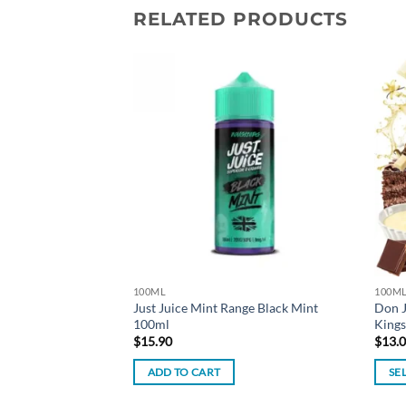
RELATED PRODUCTS
Add to
Add to
wishlist
wishlist
F STOCK
100ML
100M
Just Juice Mint Range Black Mint
Don J
l – Fantasi
100ml
Kings
rent
e
$
15.90
$
13.
90.
ADD TO CART
SE
This