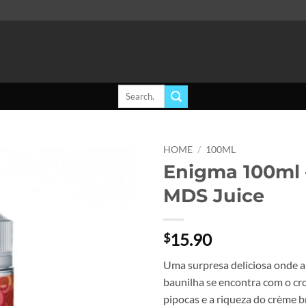
Search
for:
HOME
/
100ML
Enigma 100ml 
Add to
MDS Juice
wishlist
15.90
$
Uma surpresa deliciosa onde a
baunilha se encontra com o cr
pipocas e a riqueza do crème b