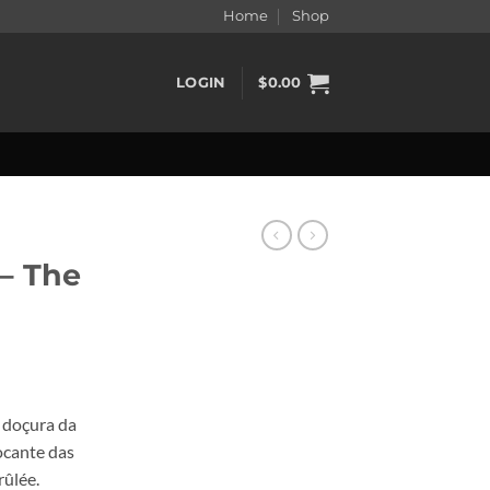
Home
Shop
LOGIN
$
0.00
– The
 doçura da
ocante das
rûlée.