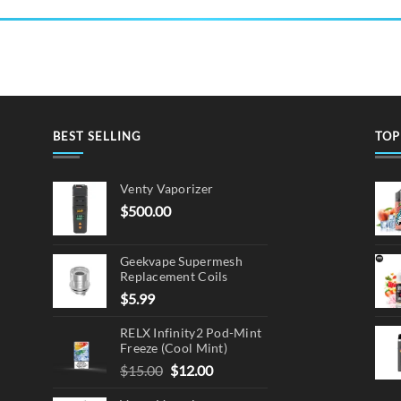
ct
ple
ts.
ns
BEST SELLING
TOP
en
Venty Vaporizer
$
500.00
ct
Geekvape Supermesh
Replacement Coils
$
5.99
RELX Infinity2 Pod-Mint
Freeze (Cool Mint)
Original
Current
$
15.00
$
12.00
price
price