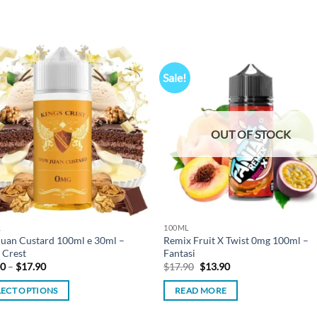
Sale!
Add to
Add
wishlist
wish
OUT OF STOCK
L
100ML
uan Custard 100ml e 30ml –
Remix Fruit X Twist 0mg 100ml –
 Crest
Fantasi
Price
Original
Current
00
–
$
17.90
$
17.90
$
13.90
range:
price
price
$13.00
was:
is:
LECT OPTIONS
READ MORE
through
$17.90.
$13.90.
$17.90