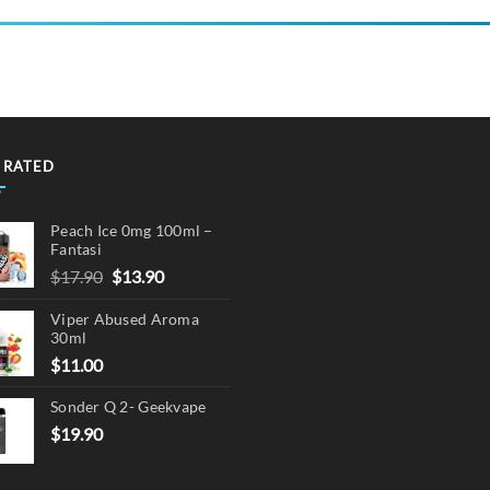
 RATED
Peach Ice 0mg 100ml –
Fantasi
Original
Current
$
17.90
$
13.90
price
price
Viper Abused Aroma
was:
is:
30ml
$17.90.
$13.90.
$
11.00
Sonder Q 2- Geekvape
$
19.90