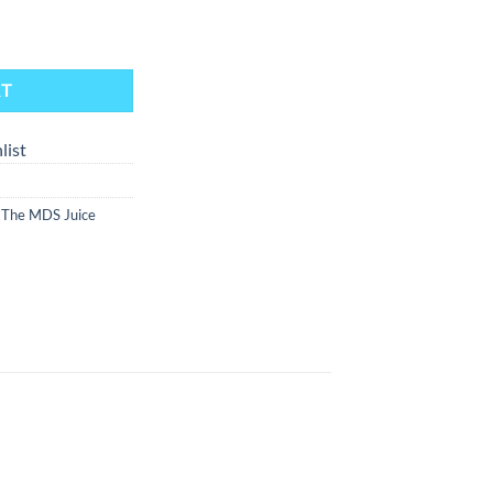
antity
RT
list
,
The MDS Juice