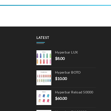
produ
has
multi
varian
The
optio
may
LATEST
be
chos
Hyperbar LUX
on
$
8.00
the
produ
page
Hyperbar BOTO
$
10.00
Hyperbar Reload 50000
$
60.00