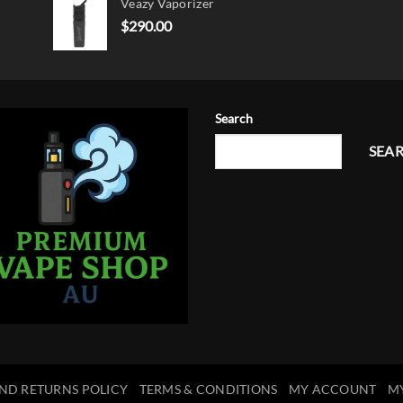
Veazy Vaporizer
was:
is:
$15.00.
$12.00.
$
290.00
Search
SEA
ND RETURNS POLICY
TERMS & CONDITIONS
MY ACCOUNT
M