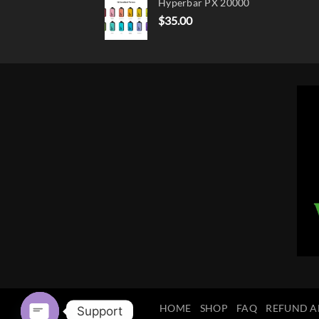
Hyperbar PX 20000
$
35.00
HOME
SHOP
FAQ
REFUND A
Support