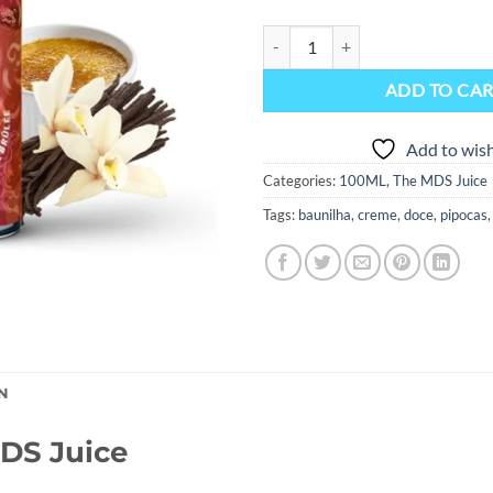
Enigma 100ml – The MDS Juice qu
ADD TO CA
Add to wish
Categories:
100ML
,
The MDS Juice
Tags:
baunilha
,
creme
,
doce
,
pipocas
N
DS Juice