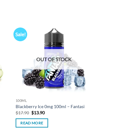
Sale!
 to
Add to
list
wishlist
OUT OF STOCK
100ML
Blackberry Ice 0mg 100ml – Fantasi
Original
Current
$
17.90
$
13.90
price
price
was:
is:
READ MORE
$17.90.
$13.90.