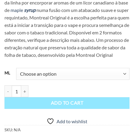
da linha por encorporar aromas de um licor canadiano à base
through
de
maple
syrup
numa fusão com um atabacado suave e super
$15.90
requintado, Montreal Original é a escolha perfeita para quem
está a iniciar a transição para o vape e procura semelhança de
sabor com o tabaco tradicional. Disponível em 2 formatos
diferentes, verifique a descrição mais abaixo. Um processo de
extração natural que preserva toda a qualidade de sabor da
folha de tabaco, desenvolvido pela Montreal Original
ML
Canadian Montreal Original 80ml e 16ml quantity
ADD TO CART
Add to wishlist
SKU:
N/A