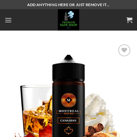
Skip
ADD ANYTHING HERE OR JUST REMOVE IT...
to
content
Add to
wishlist