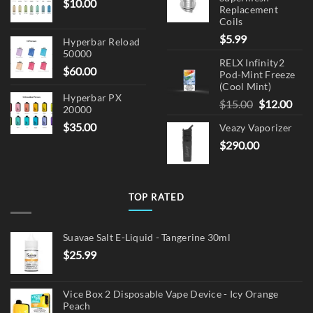
$
10.00
Replacement
Coils
$
5.99
Hyperbar Reload
50000
RELX Infinity2
$
60.00
Pod-Mint Freeze
(Cool Mint)
Hyperbar PX
Original
Cur
$
15.00
$
12.00
20000
price
pric
$
35.00
Veazy Vaporizer
was:
is:
$
290.00
$15.00.
$12.
TOP RATED
Suavae Salt E-Liquid - Tangerine 30ml
$
25.99
Vice Box 2 Disposable Vape Device - Icy Orange
Peach