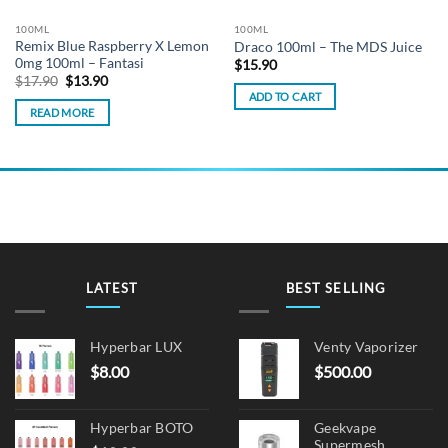
100ML
100ML
Remix Blue Raspberry X Lemon
Draco 100ml – The MDS Juice
0mg 100ml – Fantasi
$
15.90
Original
Current
$
17.90
$
13.90
price
price
ADD TO CART
was:
is:
READ MORE
$17.90.
$13.90.
LATEST
BEST SELLING
Hyperbar LUX
Venty Vaporizer
$
8.00
$
500.00
Hyperbar BOTO
Geekvape
Supermesh