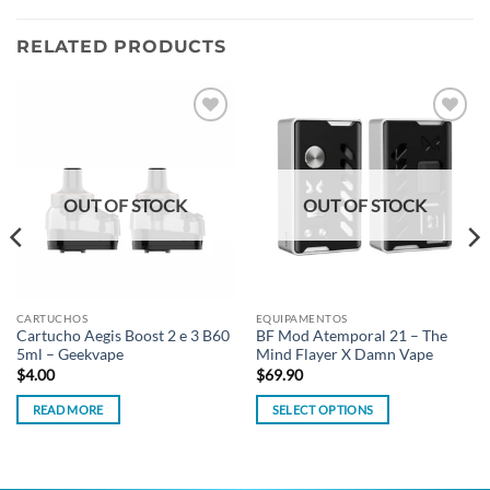
RELATED PRODUCTS
Add to
Add to
wishlist
wishlist
OUT OF STOCK
OUT OF STOCK
CARTUCHOS
EQUIPAMENTOS
Cartucho Aegis Boost 2 e 3 B60
BF Mod Atemporal 21 – The
5ml – Geekvape
Mind Flayer X Damn Vape
$
4.00
$
69.90
READ MORE
SELECT OPTIONS
This
product
has