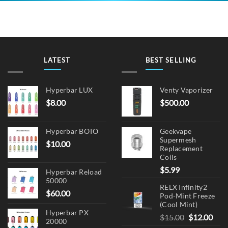
multiple
variants.
The
options
may
be
LATEST
BEST SELLING
chosen
on
Hyperbar LUX
Venty Vaporizer
the
$
8.00
$
500.00
product
page
Hyperbar BOTO
Geekvape
Supermesh
$
10.00
Replacement
Coils
$
5.99
Hyperbar Reload
50000
RELX Infinity2
$
60.00
Pod-Mint Freeze
(Cool Mint)
Hyperbar PX
Original
Cur
$
15.00
$
12.00
20000
price
pric