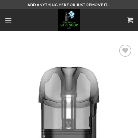
Skip
ADD ANYTHING HERE OR JUST REMOVE IT...
to
content
Add to
wishlist