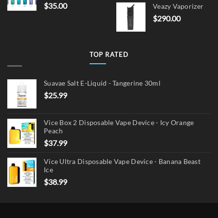
$
35.00
Veazy Vaporizer
was:
is:
$
290.00
$15.00.
$12.
TOP RATED
Suavae Salt E-Liquid - Tangerine 30ml
$
25.99
Vice Box 2 Disposable Vape Device - Icy Orange
Peach
$
37.99
Vice Ultra Disposable Vape Device - Banana Beast
Ice
$
38.99