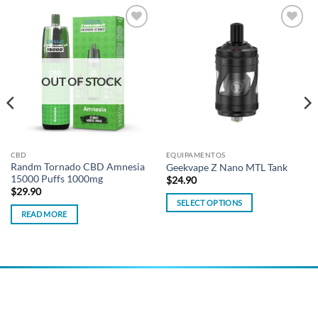
Add to
Add to
wishlist
wishlist
OUT OF STOCK
CBD
EQUIPAMENTOS
Randm Tornado CBD Amnesia
Geekvape Z Nano MTL Tank
15000 Puffs 1000mg
$
24.90
$
29.90
SELECT OPTIONS
READ MORE
This
product
has
multiple
variants.
The
options