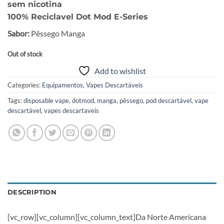
sem nicotina
$69.50.
$35.00.
100% Reciclavel Dot Mod E-Series
Sabor:
Pêssego Manga
Out of stock
Add to wishlist
Categories:
Equipamentos
,
Vapes Descartáveis
Tags:
disposable vape
,
dotmod
,
manga
,
pêssego
,
pod descartável
,
vape
descartável
,
vapes descartaveis
DESCRIPTION
[vc_row][vc_column][vc_column_text]Da Norte Americana