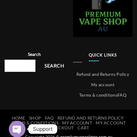
Search
QUICK LINKS
SEARCH
Refund and Returns Policy
My account
Terms & conditions
FAQ
HOME
SHOP
FAQ
REFUND AND RETURNS POLICY
TERMS & CONDITIONS
MY ACCOUNT
MY ACCOUNT
CHECKOUT
CART
Support
Copyright 2026 ©
premiumvaporizers.com.au