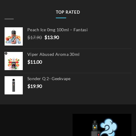
TOP RATED
Peach Ice 0mg 100ml – Fantasi
Original
Current
$
17.90
$
13.90
price
price
was:
is:
Viper Abused Aroma 30ml
$17.90.
$13.90.
$
11.00
Sonder Q 2- Geekvape
$
19.90