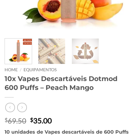
HOME
/
EQUIPAMENTOS
10x Vapes Descartáveis Dotmod
600 Puffs – Peach Mango
Original
Current
69.50
35.00
$
$
price
price
10 unidades de Vapes descartáveis de 600 Puffs
was:
is: