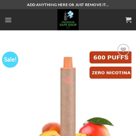
Skip
ADD ANYTHING HERE OR JUST REMOVE IT...
to
content
Sale!
Add to
wishlist