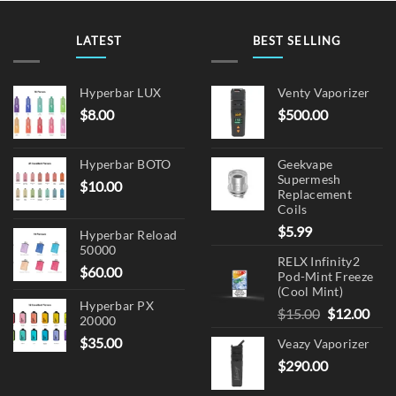
may
be
LATEST
BEST SELLING
chosen
on
the
Hyperbar LUX
Venty Vaporizer
product
$
8.00
$
500.00
page
Hyperbar BOTO
Geekvape
Supermesh
$
10.00
Replacement
Coils
$
5.99
Hyperbar Reload
50000
RELX Infinity2
$
60.00
Pod-Mint Freeze
(Cool Mint)
Hyperbar PX
Original
Cur
$
15.00
$
12.00
20000
price
pric
$
35.00
Veazy Vaporizer
was:
is:
$
290.00
$15.00.
$12.