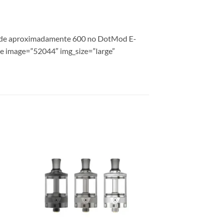
e é de aproximadamente 600 no DotMod E-
ge image=”52044″ img_size=”large”
 to
Add to
list
wishlist