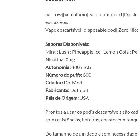
[vc_row][vc_column][vc_column_text]Da Nor
exclusivos.
Vape descartável [disposable pod] Zero Nic
Sabores Disponíveis:
Mint : Lush : Pineapple Ice : Lemon Cola : 
Nicotina:
0mg
Autonomia:
400 mAh
Número de puffs:
600
Criador:
DotMod
Fabricante:
Dotmod
Páis de Origem:
USA
Prontos a usar os pod’s descartáveis são cad
com resistências, bateiras, abastecer o tan
Do tamanho de um dedo e sem necessidade de 