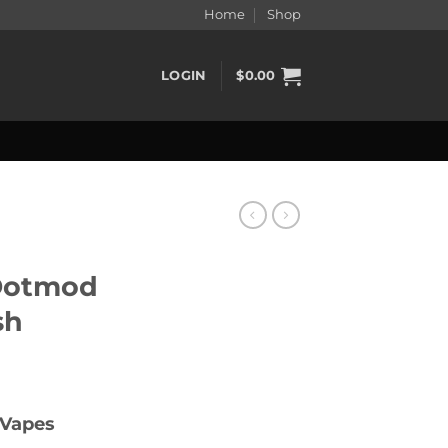
Home
Shop
LOGIN
$
0.00
 Dotmod
sh
ent
 Vapes