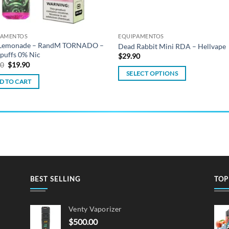
PAMENTOS
EQUIPAMENTOS
 Lemonade – RandM TORNADO –
Dead Rabbit Mini RDA – Hellvape
puffs 0% Nic
$
29.90
Original
Current
90
$
19.90
price
price
SELECT OPTIONS
was:
is:
D TO CART
$22.90.
$19.90.
This
product
has
multiple
variants.
The
options
may
BEST SELLING
TOP
be
chosen
on
Venty Vaporizer
the
$
500.00
product