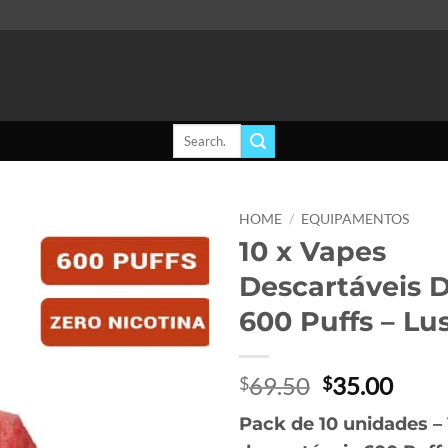
Search
for:
HOME
/
EQUIPAMENTOS
10 x Vapes
Add to
Descartáveis
wishlist
600 Puffs – Lu
Original
Curr
69.50
35.00
$
$
price
price
Pack de 10 unidades –
was:
is: