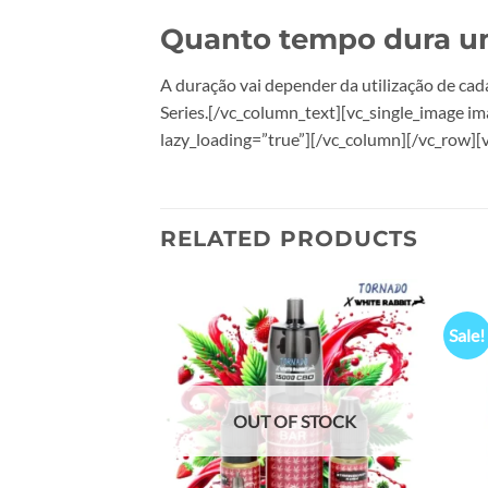
Quanto tempo dura um
A duração vai depender da utilização de ca
Series.[/vc_column_text][vc_single_image i
lazy_loading=”true”][/vc_column][/vc_row]
RELATED PRODUCTS
Sale!
Add to
Add to
wishlist
wishlist
OUT OF STOCK