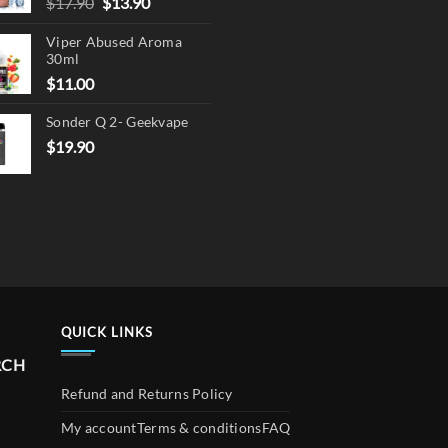
Original
Current
$
17.90
$
13.90
page
price
price
Viper Abused Aroma
was:
is:
30ml
$17.90.
$13.90.
$
11.00
Sonder Q 2- Geekvape
$
19.90
QUICK LINKS
RCH
Refund and Returns Policy
My account
Terms & conditions
FAQ