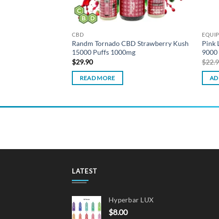
CBD
EQUI
Randm Tornado CBD Strawberry Kush
Pink
poresso
15000 Puffs 1000mg
9000 
$
29.90
$
22.
READ MORE
AD
LATEST
Hyperbar LUX
$
8.00