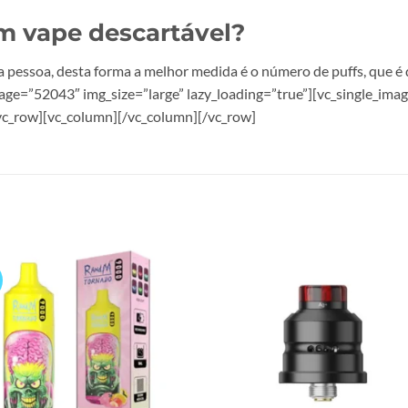
 vape descartável?
da pessoa, desta forma a melhor medida é o número de puffs, qu
mage=”52043″ img_size=”large” lazy_loading=”true”][vc_single_ima
[vc_row][vc_column][/vc_column][/vc_row]
Add to
Add
wishlist
wish