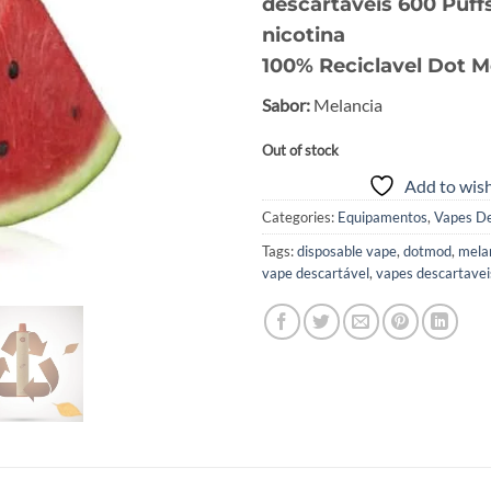
descartáveis 600 Puff
$69.50.
$35.
nicotina
100% Reciclavel Dot M
Sabor:
Melancia
Out of stock
Add to wish
Categories:
Equipamentos
,
Vapes De
Tags:
disposable vape
,
dotmod
,
mela
vape descartável
,
vapes descartavei