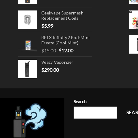
page
Geekvape Supermesh
Replacement Coils
$
5.99
RELX Infinity2 Pod-Mint
Freeze (Cool Mint)
Original
Current
$
15.00
$
12.00
price
price
Veazy Vaporizer
was:
is:
$15.00.
$12.00.
$
290.00
Search
SEA