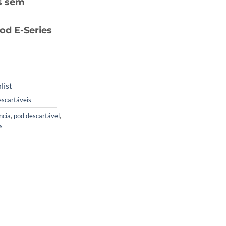
s sem
00.
od E-Series
list
scartáveis
ncia
,
pod descartável
,
s