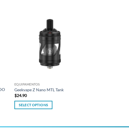
 to
Add to
list
wishlist
EQUIPAMENTOS
ADO
Geekvape Z Nano MTL Tank
$
24.90
SELECT OPTIONS
This
product
has