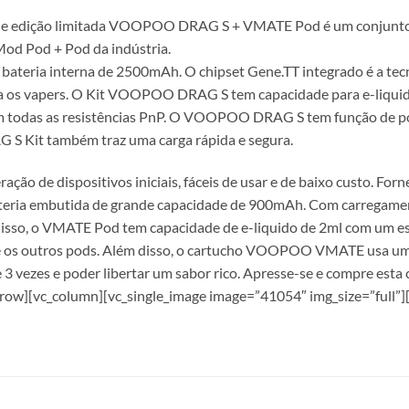
 de edição limitada VOOPOO DRAG S + VMATE Pod é um conjunto 
Mod Pod + Pod da indústria.
eria interna de 2500mAh. O chipset Gene.TT integrado é a te
ra os vapers. O Kit VOOPOO DRAG S tem capacidade para e-liquido
odas as resistências PnP. O VOOPOO DRAG S tem função de pot
 Kit também traz uma carga rápida e segura.
 de dispositivos iniciais, fáceis de usar e de baixo custo. Forn
a embutida de grande capacidade de 900mAh. Com carregamento
disso, o VMATE Pod tem capacidade de e-liquido de 2ml com um 
que os outros pods. Além disso, o cartucho VOOPOO VMATE usa um
 vezes e poder libertar um sabor rico. Apresse-se e compre esta 
_row][vc_column][vc_single_image image=”41054″ img_size=”full”