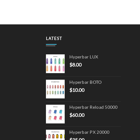
has
multi
varian
The
optio
may
LATEST
be
chos
Hyperbar LUX
on
$
8.00
the
produ
page
Hyperbar BOTO
$
10.00
Hyperbar Reload 50000
$
60.00
Hyperbar PX 20000
$
35.00