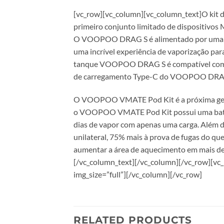
[vc_row][vc_column][vc_column_text]O kit
primeiro conjunto limitado de dispositivos 
O VOOPOO DRAG S é alimentado por uma bat
uma incrível experiência de vaporização pa
tanque VOOPOO DRAG S é compatível com t
de carregamento Type-C do VOOPOO DRAG S
O VOOPOO VMATE Pod Kit é a próxima geração
o VOOPOO VMATE Pod Kit possui uma bateri
dias de vapor com apenas uma carga. Além 
unilateral, 75% mais à prova de fugas do 
aumentar a área de aquecimento em mais de 3
[/vc_column_text][/vc_column][/vc_row][vc
img_size=”full”][/vc_column][/vc_row]
RELATED PRODUCTS