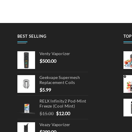
ple
ts.
ns
BEST SELLING
TOP
en
Venty Vaporizer
$
500.00
ct
Geekvape Supermesh
Replacement Coils
$
5.99
RELX Infinity2 Pod-Mint
Freeze (Cool Mint)
Original
Current
$
15.00
$
12.00
price
price
Veazy Vaporizer
was:
is:
$15.00.
$12.00.
$
290.00