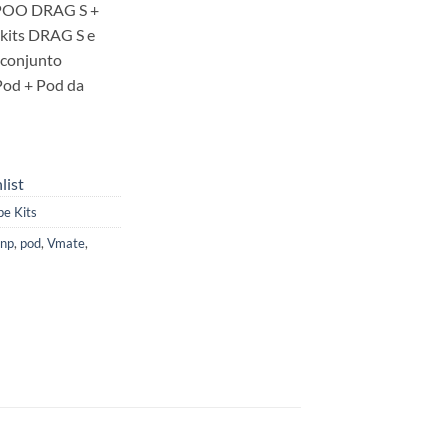
OPOO DRAG S +
kits DRAG S e
 conjunto
Pod + Pod da
list
pe Kits
np
,
pod
,
Vmate
,