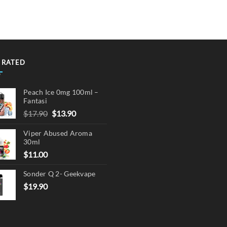
multiple
variants.
The
options
may
 RATED
be
chosen
on
Peach Ice 0mg 100ml –
the
Fantasi
product
Original
Current
$
17.90
$
13.90
page
price
price
Viper Abused Aroma
was:
is:
30ml
$17.90.
$13.90.
$
11.00
Sonder Q 2- Geekvape
$
19.90