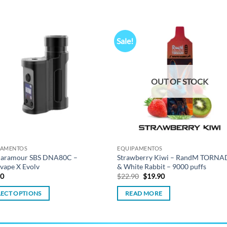
Sale!
Add to
Add
wishlist
wish
OUT OF STOCK
PAMENTOS
EQUIPAMENTOS
Paramour SBS DNA80C –
Strawberry Kiwi – RandM TORN
vape X Evolv
& White Rabbit – 9000 puffs
Original
Current
90
$
22.90
$
19.90
price
price
was:
is:
LECT OPTIONS
READ MORE
$22.90.
$19.90.
ct