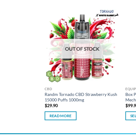
Add to
Add to
wishlist
wishlist
F STOCK
OUT OF STOCK
CBD
EQUI
D Amnesia 15000
Randm Tornado CBD Strawberry Kush
Box 
15000 Puffs 1000mg
Mech
$
29.90
$
99.
READ MORE
SE
This
produ