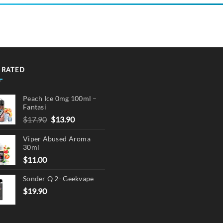
has
multiple
variants.
The
options
may
 RATED
be
chosen
Peach Ice 0mg 100ml –
on
Fantasi
the
Original
Current
$
17.90
$
13.90
product
price
price
page
Viper Abused Aroma
was:
is:
30ml
$17.90.
$13.90.
$
11.00
Sonder Q 2- Geekvape
$
19.90