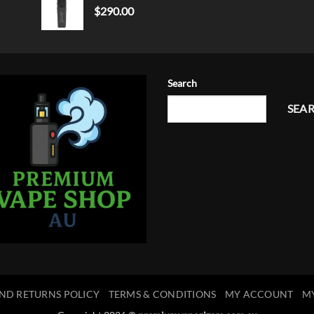
$15.00.
$12.00.
$
290.00
Search
SEA
ND RETURNS POLICY
TERMS & CONDITIONS
MY ACCOUNT
M