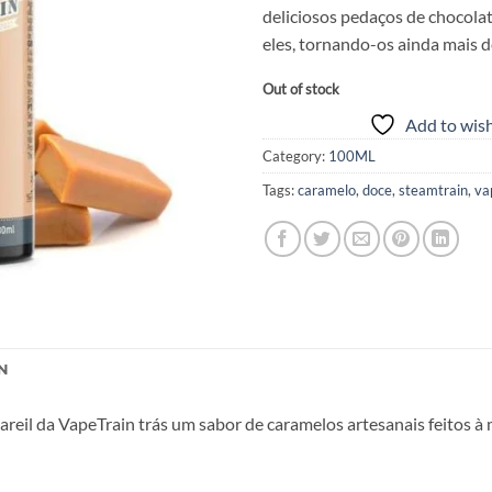
deliciosos pedaços de chocola
eles, tornando-os ainda mais d
Out of stock
Add to wish
Category:
100ML
Tags:
caramelo
,
doce
,
steamtrain
,
va
N
eil da VapeTrain trás um sabor de caramelos artesanais feitos à 