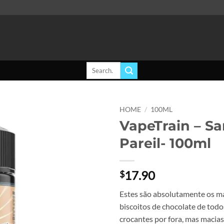
Search
for:
HOME
/
100ML
VapeTrain – Sa
Add to
Pareil- 100ml
wishlist
17.90
$
Estes são absolutamente os mai
biscoitos de chocolate de tod
crocantes por fora, mas macia