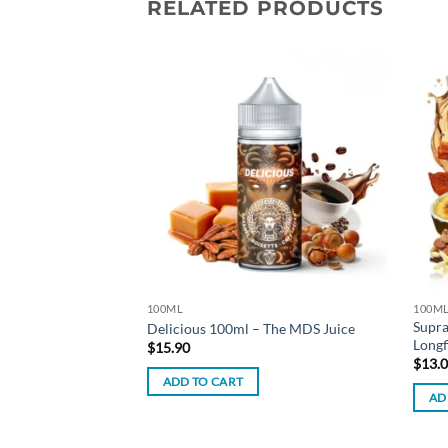
RELATED PRODUCTS
Add to
Add to
wishlist
wishlist
F STOCK
100ML
100M
Supra
ml – Fantasi
Delicious 100ml – The MDS Juice
Longf
rent
$
15.90
e
$
13.
ADD TO CART
90.
AD