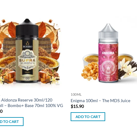
Add to
Add
wishlist
wish
L
100ML
 Aldonza Reserve 30ml/120
Enigma 100ml – The MDS Juice
ill – Bombo+ Base 70ml 100% VG
$
15.90
00
ADD TO CART
D TO CART