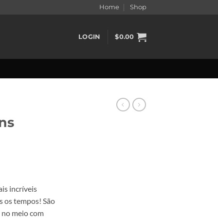
Home
Shop
LOGIN
$
0.00
ns
s incríveis
os os tempos! São
s no meio com