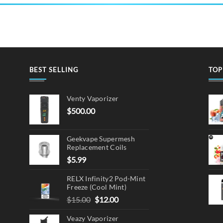
BEST SELLING
TOP
Venty Vaporizer
$
500.00
Geekvape Supermesh
Replacement Coils
$
5.99
RELX Infinity2 Pod-Mint
Freeze (Cool Mint)
Original
Current
$
15.00
$
12.00
price
price
Veazy Vaporizer
was:
is: