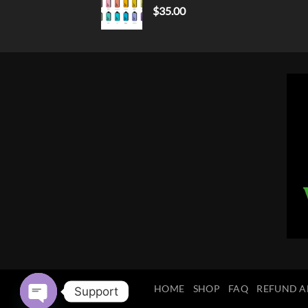
$
35.00
HOME
SHOP
FAQ
REFUND A
Support