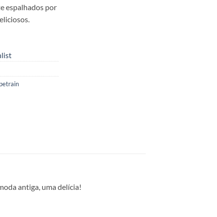
te espalhados por
eliciosos.
list
petrain
moda antiga, uma delícia!