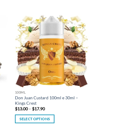
 to
Add to
list
wishlist
100ML
Don Juan Custard 100ml e 30ml –
Kings Crest
Price
$
13.00
–
$
17.90
range:
$13.00
SELECT OPTIONS
through
$17.90
This
product