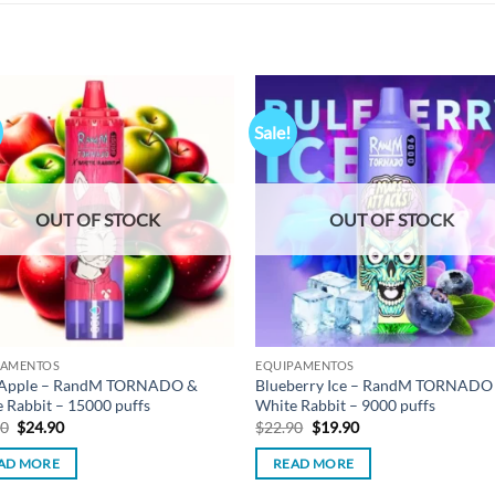
Sale!
Add to
Add
wishlist
wish
OUT OF STOCK
OUT OF STOCK
PAMENTOS
EQUIPAMENTOS
 Apple – RandM TORNADO &
Blueberry Ice – RandM TORNADO
 Rabbit – 15000 puffs
White Rabbit – 9000 puffs
Original
Current
Original
Current
90
$
24.90
$
22.90
$
19.90
price
price
price
price
was:
is:
was:
is:
AD MORE
READ MORE
$29.90.
$24.90.
$22.90.
$19.90.