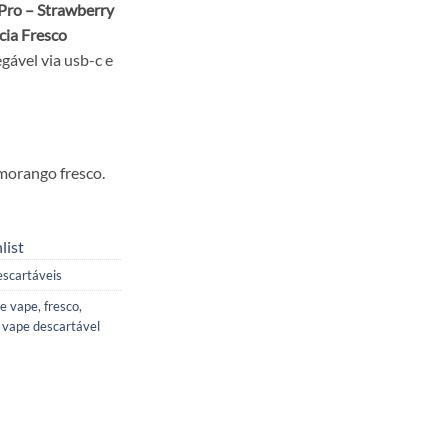
Pro – Strawberry
ia Fresco
90.
gável via usb-c e
 morango fresco.
list
scartáveis
le vape
,
fresco
,
,
vape descartável