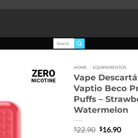
Search
for:
HOME
/
EQUIPAMENTOS
Vape Descartá
Add to
Vaptio Beco P
wishlist
Puffs – Strawb
Watermelon
Original
Curr
22.90
16.90
$
$
price
price