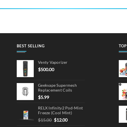
BEST SELLING
TOP
Venty Vaporizer
$
500.00
Geekvape Supermesh
Replacement Coils
$
5.99
RELX Infinity2 Pod-Mint
Freeze (Cool Mint)
Original
Current
$
15.00
$
12.00
price
price