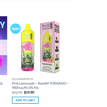
Sale!
 to
Add to
list
wishlist
EQUIPAMENTOS
 &
Pink Lemonade – RandM TORNADO –
9000 puffs 0% Nic
Original
Current
$
22.90
$
19.90
price
price
was:
is:
ADD TO CART
$22.90.
$19.90.