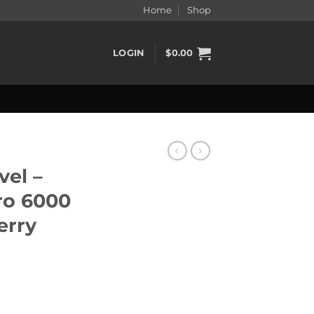
Home
Shop
LOGIN
$
0.00
vel –
ro 6000
erry
ent