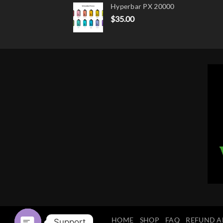
Hyperbar PX 20000
$
35.00
HOME
SHOP
FAQ
REFUND A
Support