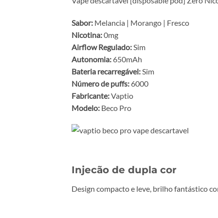
Vape descartável [disposable pod] Zero Nic
Sabor:
Melancia | Morango | Fresco
Nicotina:
0mg
Airflow Regulado:
Sim
Autonomia:
650mAh
Bateria recarregável:
Sim
Número de puffs:
6000
Fabricante:
Vaptio
Modelo:
Beco Pro
Injecão de dupla cor
Design compacto e leve, brilho fantástico co