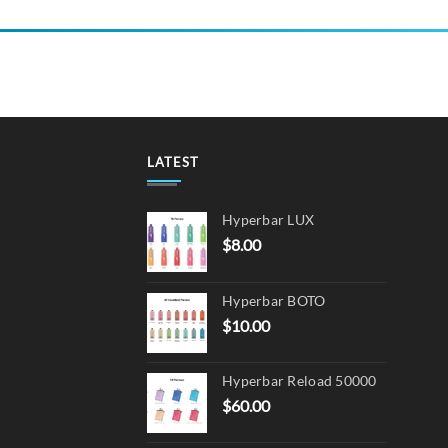
product
has
multiple
variants.
The
options
may
LATEST
be
chosen
on
Hyperbar LUX
the
$
8.00
product
page
Hyperbar BOTO
$
10.00
Hyperbar Reload 50000
$
60.00