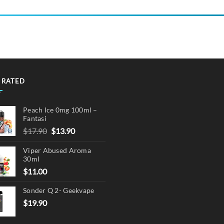
 RATED
Peach Ice 0mg 100ml –
Fantasi
Original
Current
$
17.90
$
13.90
price
price
Viper Abused Aroma
was:
is:
30ml
$17.90.
$13.90.
$
11.00
Sonder Q 2- Geekvape
$
19.90