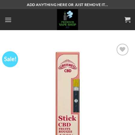
Skip
ADD ANYTHING HERE OR JUST REMOVE IT...
to
content
Sale!
Add to
wishlist