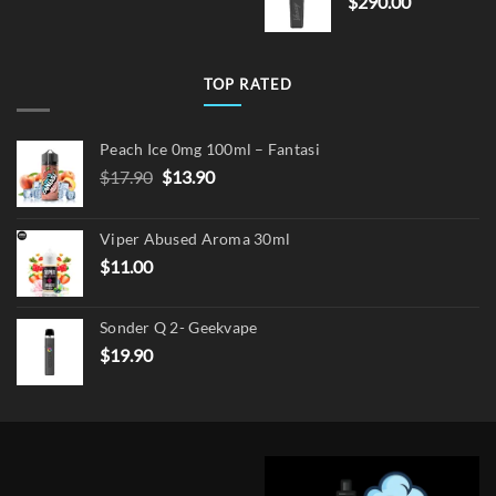
$
290.00
$15.00.
$12.
TOP RATED
Peach Ice 0mg 100ml – Fantasi
Original
Current
$
17.90
$
13.90
price
price
was:
is:
Viper Abused Aroma 30ml
$17.90.
$13.90.
$
11.00
Sonder Q 2- Geekvape
$
19.90