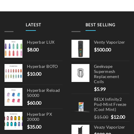
LATEST
BEST SELLING
Hyperbar LUX
Venty Vaporizer
$
8.00
$
500.00
Hyperbar BOTO
Geekvape
Supermesh
$
10.00
Replacement
Coils
$
5.99
Hyperbar Reload
50000
RELX Infinity2
$
60.00
Pod-Mint Freeze
(Cool Mint)
Hyperbar PX
Original
Cur
$
15.00
$
12.00
20000
price
pric
$
35.00
Veazy Vaporizer
was:
is: