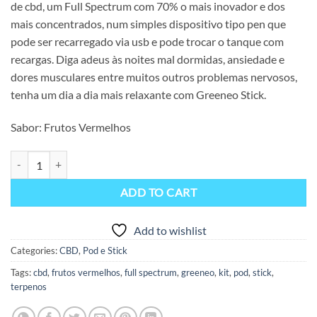
de cbd, um Full Spectrum com 70% o mais inovador e dos
$39.90.
$29.90.
mais concentrados, num simples dispositivo tipo pen que
pode ser recarregado via usb e pode trocar o tanque com
recargas. Diga adeus às noites mal dormidas, ansiedade e
dores musculares entre muitos outros problemas nervosos,
tenha um dia a dia mais relaxante com Greeneo Stick.
Sabor: Frutos Vermelhos
Stick CBD 70% FRUITS ROUGES – Greeneo CBD 7000MG quantity
ADD TO CART
Add to wishlist
Categories:
CBD
,
Pod e Stick
Tags:
cbd
,
frutos vermelhos
,
full spectrum
,
greeneo
,
kit
,
pod
,
stick
,
terpenos