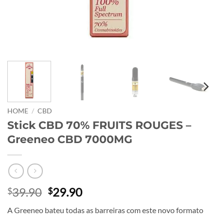
HOME
/
CBD
Stick CBD 70% FRUITS ROUGES –
Greeneo CBD 7000MG
Original
Current
39.90
29.90
$
$
price
price
A Greeneo bateu todas as barreiras com este novo formato
was:
is: