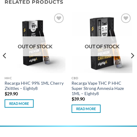
RELATED PRODUCTS
Add to
Add to
wishlist
wishlist
OUT OF STOCK
OUT OF STOCK
HHC
CBD
Recarga HHC 99% 1ML Cherry
Recarga Vape THC P HHC
Zkittles – Eighty8
Super Strong Amnesia Haze
1ML – Eighty8
$
29.90
$
39.90
READ MORE
READ MORE