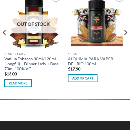
Add to
Add to
wishlist
wishlist
OUT OF STOCK
DINNER LADY
100ML
Vanilla Tobacco 30ml/120ml
ALQUIMIA PARA VAPER –
(Longfill) – Dinner Lady + Base
DELIRIO 100ml
70ml 100% VG
$
17.90
$
13.00
ADD TO CART
READ MORE