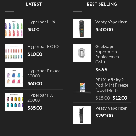
LATEST
BEST SELLING
Hyperbar LUX
Venty Vaporizer
$
8.00
$
500.00
Hyperbar BOTO
Geekvape
Supermesh
$
10.00
Replacement
Coils
$
5.99
Hyperbar Reload
50000
RELX Infinity2
$
60.00
Pod-Mint Freeze
(Cool Mint)
Hyperbar PX
Original
Cur
$
15.00
$
12.00
20000
price
pric
$
35.00
Veazy Vaporizer
was:
is:
$
290.00
$15.00.
$12.