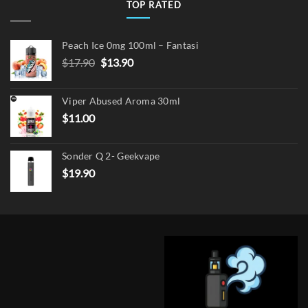
TOP RATED
Peach Ice 0mg 100ml – Fantasi
Original
Current
$
17.90
$
13.90
price
price
was:
is:
Viper Abused Aroma 30ml
$17.90.
$13.90.
$
11.00
Sonder Q 2- Geekvape
$
19.90