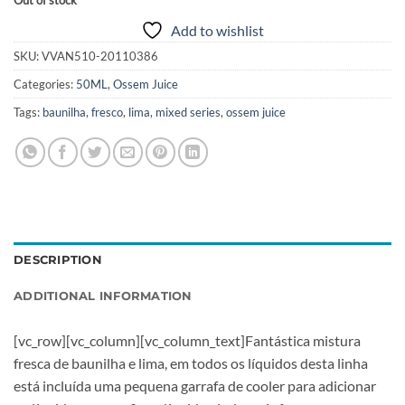
Out of stock
Add to wishlist
SKU:
VVAN510-20110386
Categories:
50ML
,
Ossem Juice
Tags:
baunilha
,
fresco
,
lima
,
mixed series
,
ossem juice
DESCRIPTION
ADDITIONAL INFORMATION
[vc_row][vc_column][vc_column_text]Fantástica mistura
fresca de baunilha e lima, em todos os líquidos desta linha
está incluída uma pequena garrafa de cooler para adicionar