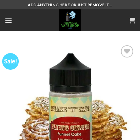
Skip
ADD ANYTHING HERE OR JUST REMOVE IT...
to
content
Sale!
Add to
wishlist