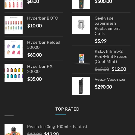
$
8.00
$
500.00
product
product
page
page
Hyperbar BOTO
Geekvape
Supermesh
$
10.00
Replacement
Coils
$
5.99
Hyperbar Reload
50000
RELX Infinity2
$
60.00
Pod-Mint Freeze
(Cool Mint)
Hyperbar PX
Original
Cur
$
15.00
$
12.00
20000
price
pric
$
35.00
Veazy Vaporizer
was:
is:
$
290.00
$15.00.
$12.
TOP RATED
Peach Ice 0mg 100ml – Fantasi
Original
Current
$
17.90
$
13.90