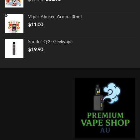
price
price
was:
is:
Viper Abused Aroma 30ml
$17.90.
$13.90.
$
11.00
Sonder Q 2- Geekvape
$
19.90