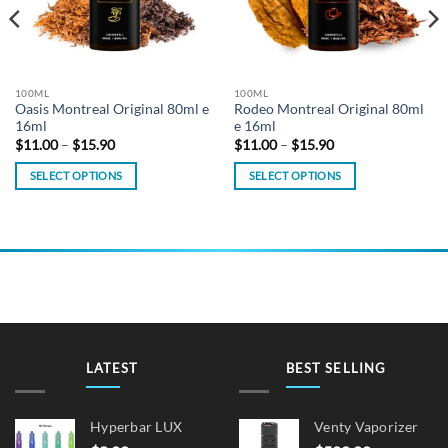
100ML
100ML
Oasis Montreal Original 80ml e
Rodeo Montreal Original 80ml
16ml
e 16ml
Price
Price
$
11.00
–
$
15.90
$
11.00
–
$
15.90
range:
range:
$11.00
$11.00
SELECT OPTIONS
SELECT OPTIONS
through
through
$15.90
$15.90
This
This
product
product
has
has
multiple
multiple
variants.
variants.
The
The
options
options
may
may
be
be
LATEST
BEST SELLING
chosen
chosen
on
on
Hyperbar LUX
Venty Vaporizer
the
the