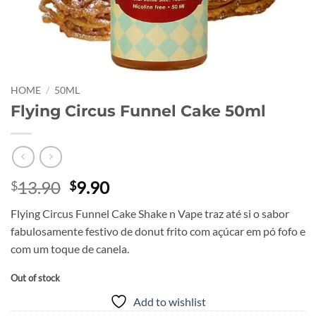
HOME
/
50ML
Flying Circus Funnel Cake 50ml
Original
Current
13.90
9.90
$
$
price
price
Flying Circus Funnel Cake Shake n Vape traz até si o sabor
was:
is:
fabulosamente festivo de donut frito com açúcar em pó fofo e
$13.90.
$9.90.
com um toque de canela.
Out of stock
Add to wishlist