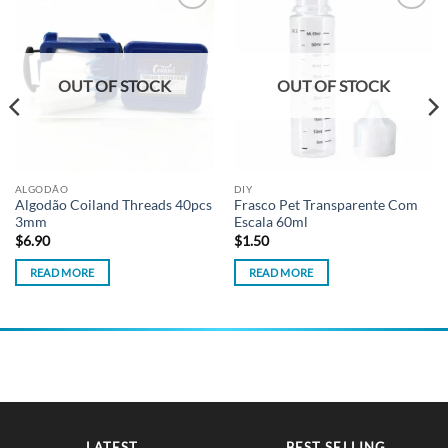
Add to
Add to
wishlist
wishlist
OUT OF STOCK
OUT OF STOCK
ALGODÃO
DIY
Algodão Coiland Threads 40pcs
Frasco Pet Transparente Com
3mm
Escala 60ml
$
6.90
$
1.50
READ MORE
READ MORE
LATEST
BEST SELLING