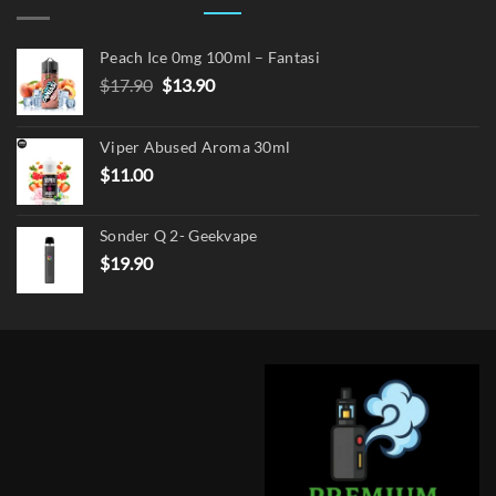
Peach Ice 0mg 100ml – Fantasi
Original
Current
$
17.90
$
13.90
price
price
was:
is:
Viper Abused Aroma 30ml
$17.90.
$13.90.
$
11.00
Sonder Q 2- Geekvape
$
19.90