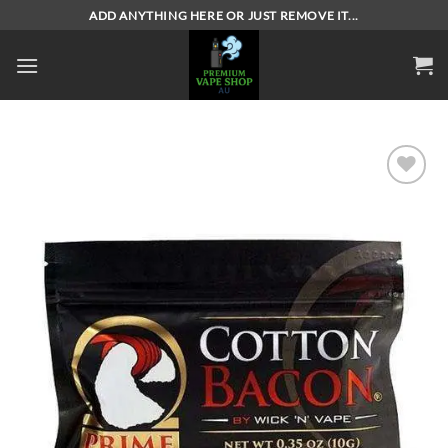
Skip
ADD ANYTHING HERE OR JUST REMOVE IT...
to
content
Add to
wishlist