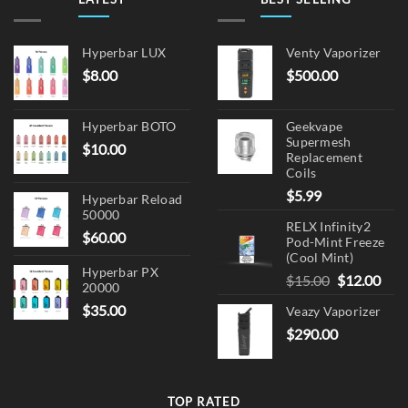
Hyperbar LUX
Venty Vaporizer
$
8.00
$
500.00
Hyperbar BOTO
Geekvape
Supermesh
$
10.00
Replacement
Coils
$
5.99
Hyperbar Reload
50000
RELX Infinity2
$
60.00
Pod-Mint Freeze
(Cool Mint)
Hyperbar PX
Original
Cur
$
15.00
$
12.00
20000
price
pric
$
35.00
Veazy Vaporizer
was:
is:
$
290.00
$15.00.
$12.
TOP RATED