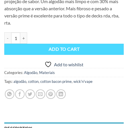
projeção de sabor. Um algodão mais limpo e com 30% mais
absorção que a versão anterior. Mais fibroso e pesado a
versão prime é excelente para todo o tipo de decks rda, rba,
rta.
Coton Bacon Prime – Wick’N’Vape quantity
ADD TO CART
Add to wishlist
Categories:
Algodão
,
Materiais
Tags:
algodão
,
cotton
,
cotton bacon prime
,
wick'n'vape