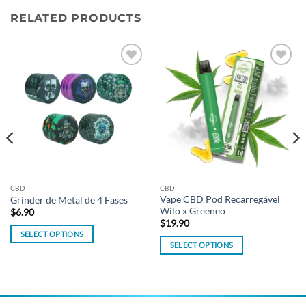
RELATED PRODUCTS
Add to
Add to
wishlist
wishlist
CBD
CBD
Vape CBD Pod Recarregável
Grinder de Metal de 4 Fases
Wilo x Greeneo
$
6.90
$
19.90
SELECT OPTIONS
SELECT OPTIONS
This
This
product
product
has
has
multiple
multiple