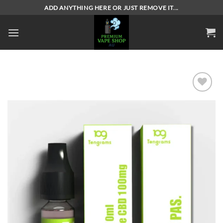
Skip
ADD ANYTHING HERE OR JUST REMOVE IT...
to
content
Add to
wishlist