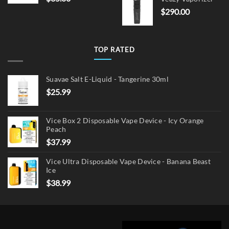
was:
is:
$
290.00
$15.00.
$12.
TOP RATED
Suavae Salt E-Liquid - Tangerine 30ml
$
25.99
Vice Box 2 Disposable Vape Device - Icy Orange
Peach
$
37.99
Vice Ultra Disposable Vape Device - Banana Beast
Ice
$
38.99