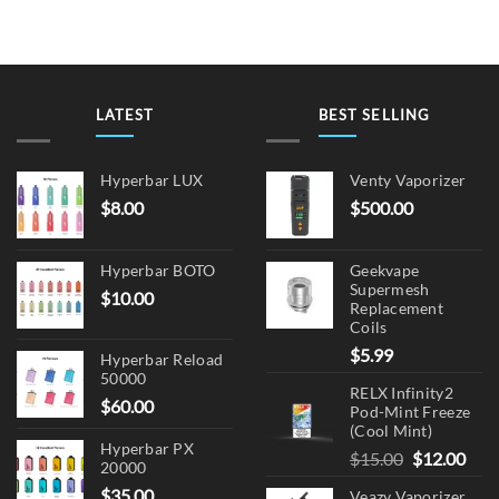
variants.
variants.
The
The
options
options
may
may
be
be
LATEST
BEST SELLING
chosen
chosen
on
on
the
Hyperbar LUX
Venty Vaporizer
the
product
$
8.00
$
500.00
product
page
page
Hyperbar BOTO
Geekvape
Supermesh
$
10.00
Replacement
Coils
$
5.99
Hyperbar Reload
50000
RELX Infinity2
$
60.00
Pod-Mint Freeze
(Cool Mint)
Hyperbar PX
Original
Cur
$
15.00
$
12.00
20000
price
pric
$
35.00
Veazy Vaporizer