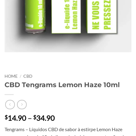
HOME
/
CBD
CBD Tengrams Lemon Haze 10ml
Price
14.90
–
34.90
$
$
range:
Tengrams – Líquidos CBD de sabor à estirpe Lemon Haze
$14.90