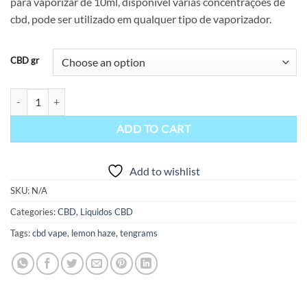
para vaporizar de 10ml, disponível várias concentrações de
through
cbd, pode ser utilizado em qualquer tipo de vaporizador.
$34.90
CBD gr
CBD Tengrams Lemon Haze 10ml quantity
ADD TO CART
Add to wishlist
SKU:
N/A
Categories:
CBD
,
Liquidos CBD
Tags:
cbd vape
,
lemon haze
,
tengrams