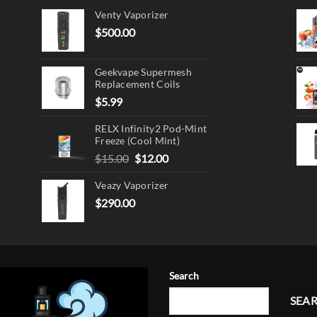
Venty Vaporizer
$
500.00
Geekvape Supermesh
Replacement Coils
$
5.99
RELX Infinity2 Pod-Mint
Freeze (Cool Mint)
Original
Current
$
15.00
$
12.00
price
price
Veazy Vaporizer
was:
is:
$15.00.
$12.00.
$
290.00
Search
SEA