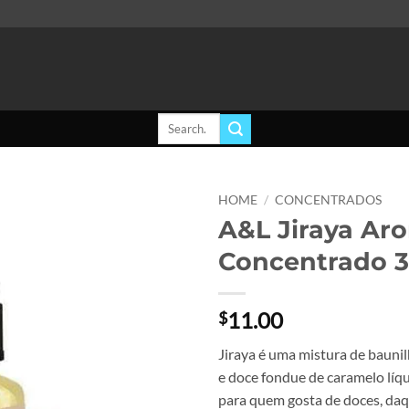
Search
for:
HOME
/
CONCENTRADOS
A&L Jiraya Ar
Add to
Concentrado 
wishlist
11.00
$
Jiraya é uma mistura de bauni
e doce fondue de caramelo líq
para quem gosta de doces, da