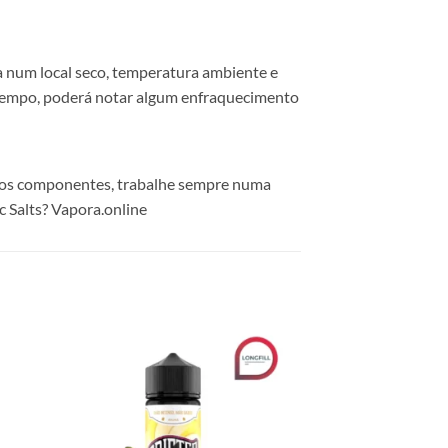
 num local seco, temperatura ambiente e
 tempo, poderá notar algum enfraquecimento
r os componentes, trabalhe sempre numa
c Salts? Vapora.online
 to
Add to
list
wishlist