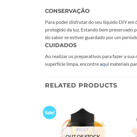
CONSERVAÇÃO
Para poder disfrutar do seu líquido DIY em
protegido da luz. Estando bem preservado 
do sabor se estiver guardado por um períod
CUIDADOS
Ao realizar os preparativos para fazer a 
superfície limpa, encontre
aqui
materiais par
RELATED PRODUCTS
Sale!
Add to
Add to
wishlist
wishlist
F STOCK
OUT OF STOCK