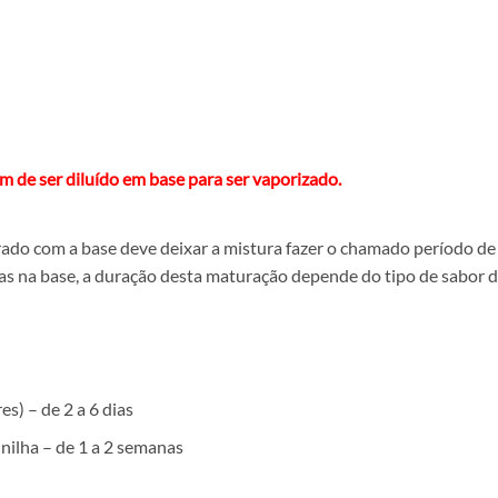
 de ser diluído em base para ser vaporizado.
trado com a base deve deixar a mistura fazer o chamado período
s na base, a duração desta maturação depende do tipo de sabor d
s) – de 2 a 6 dias
aunilha – de 1 a 2 semanas