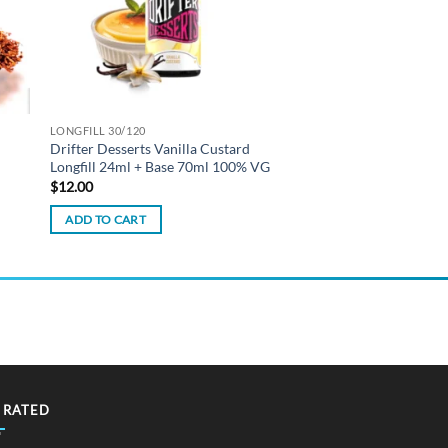
LONGFILL 30/120
Drifter Desserts Vanilla Custard
Longfill 24ml + Base 70ml 100% VG
$
12.00
ADD TO CART
 RATED