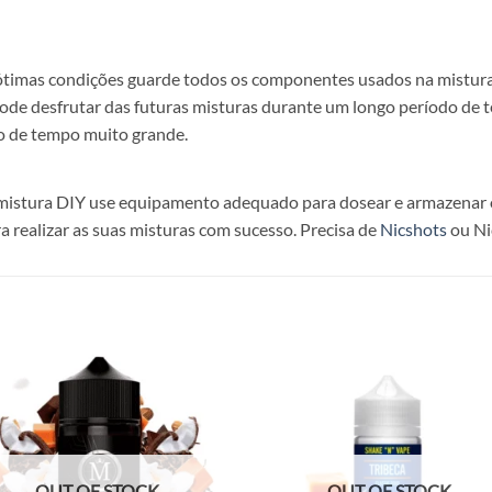
 ótimas condições guarde todos os componentes usados na mistura
pode desfrutar das futuras misturas durante um longo período de
o de tempo muito grande.
sua mistura DIY use equipamento adequado para dosear e armazena
a realizar as suas misturas com sucesso. Precisa de
Nicshots
ou Ni
Add to
Add
wishlist
wish
OUT OF STOCK
OUT OF STOCK