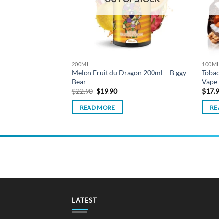
200ML
100M
Melon Fruit du Dragon 200ml – Biggy
Tobac
r Series 120ml
Bear
Vape
Original
Current
$
22.90
$
19.90
$
17.
price
price
was:
is:
READ MORE
RE
$22.90.
$19.90.
LATEST