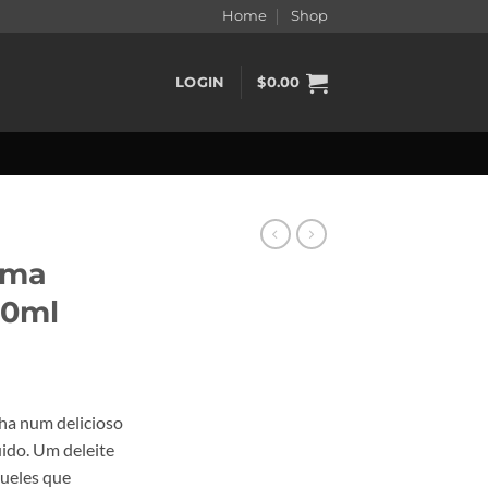
Home
Shop
LOGIN
$
0.00
oma
30ml
lha num delicioso
uido. Um deleite
queles que