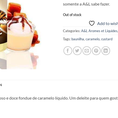
somente a A&L sabe fazer.
Out of stock
Add to wish
Categories:
A&L Aromes et Liquides
Tags:
baunilha
,
caramelo
,
custard
N
ioso e doce fondue de caramelo líquido. Um deleite para quem gos