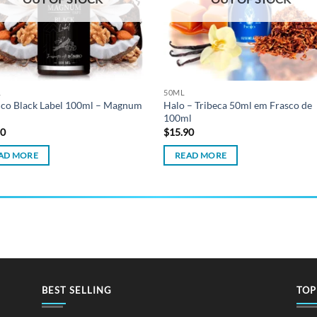
L
50ML
co Black Label 100ml – Magnum
Halo – Tribeca 50ml em Frasco de
100ml
90
$
15.90
AD MORE
READ MORE
BEST SELLING
TOP