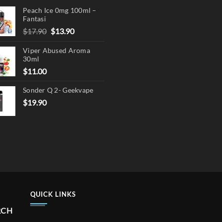
Peach Ice 0mg 100ml –
Fantasi
Original
Current
$
17.90
$
13.90
price
price
Viper Abused Aroma
was:
is:
30ml
$17.90.
$13.90.
$
11.00
Sonder Q 2- Geekvape
$
19.90
QUICK LINKS
RCH