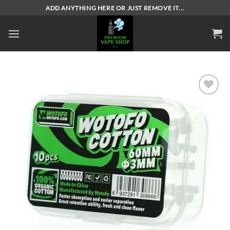
Skip
ADD ANYTHING HERE OR JUST REMOVE IT...
to
content
Add to
wishlist