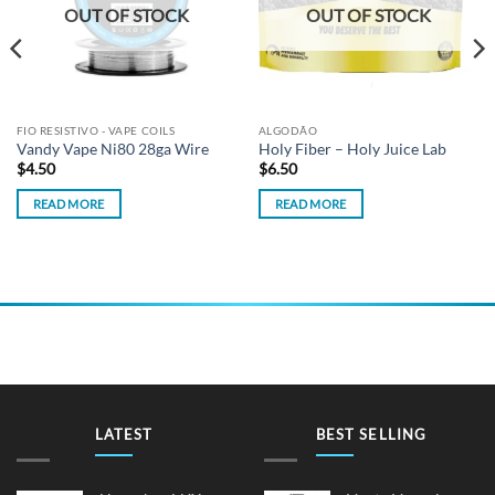
OUT OF STOCK
OUT OF STOCK
FIO RESISTIVO - VAPE COILS
ALGODÃO
Vandy Vape Ni80 28ga Wire
Holy Fiber – Holy Juice Lab
$
4.50
$
6.50
READ MORE
READ MORE
LATEST
BEST SELLING