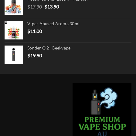
Original
Current
$
17.90
$
13.90
price
price
was:
is:
Viper Abused Aroma 30ml
$17.90.
$13.90.
$
11.00
Sonder Q 2- Geekvape
$
19.90