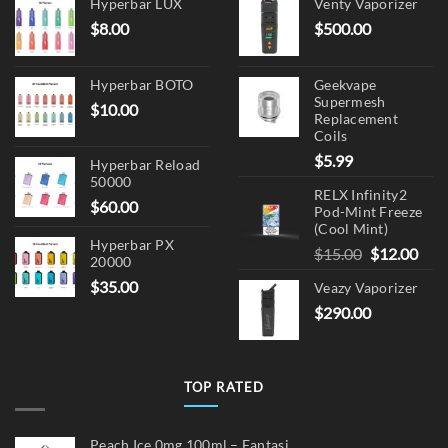
Hyperbar LUX
Venty Vaporizer
$
8.00
$
500.00
Hyperbar BOTO
Geekvape
Supermesh
$
10.00
Replacement
Coils
$
5.99
Hyperbar Reload
50000
RELX Infinity2
$
60.00
Pod-Mint Freeze
(Cool Mint)
Hyperbar PX
Original
Cur
$
15.00
$
12.00
20000
price
pric
$
35.00
Veazy Vaporizer
was:
is:
$
290.00
$15.00.
$12.
TOP RATED
Peach Ice 0mg 100ml – Fantasi