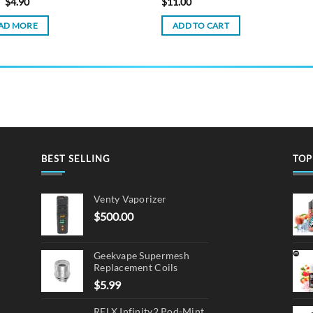
Original
Current
5
$
4.90
$
11.00
price
price
was:
is:
AD MORE
ADD TO CART
$7.95.
$4.90.
BEST SELLING
TOP
Venty Vaporizer
$
500.00
Geekvape Supermesh
Replacement Coils
$
5.99
RELX Infinity2 Pod-Mint