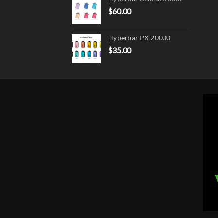
$
60.00
Hyperbar PX 20000
$
35.00