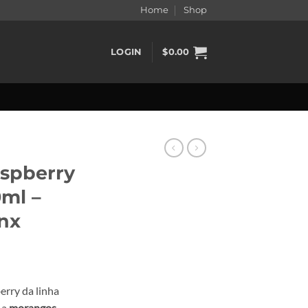
Home
Shop
LOGIN
$
0.00
aspberry
0ml –
nx
erry da linha
 a
morangos