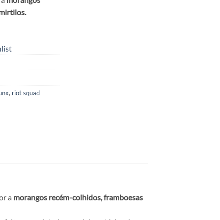
irtilos.
list
unx
,
riot squad
or a
morangos recém-colhidos, framboesas