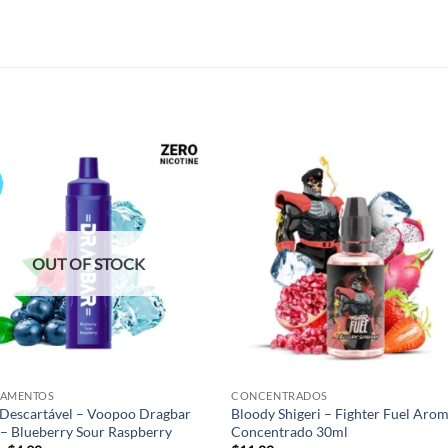
Add to
Add
wishlist
wish
OUT OF STOCK
PAMENTOS
CONCENTRADOS
Descartável – Voopoo Dragbar
Bloody Shigeri – Fighter Fuel Aro
– Blueberry Sour Raspberry
Concentrado 30ml