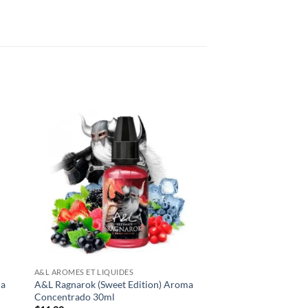
 to
Add to
list
wishlist
A&L AROMES ET LIQUIDES
ma
A&L Ragnarok (Sweet Edition) Aroma
Concentrado 30ml