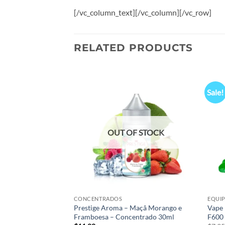
[/vc_column_text][/vc_column][/vc_row]
RELATED PRODUCTS
Sale!
Add to
Add to
wishlist
wishlist
F STOCK
OUT OF STOCK
CONCENTRADOS
EQUI
lue Razz Ice –
Prestige Aroma – Maçâ Morango e
Vape 
– Sem Nicotina
Framboesa – Concentrado 30ml
F600 