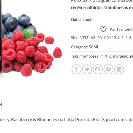
recém-colhidos, framboesas e m
Out of stock
Add to wish
SKU:
VFIZ466-20103140-2-1-2-3
Category:
50ML
Tags:
framboesa
,
mirtilo
,
morango
,
p
N
erry, Raspberry & Blueberry da linha Punx da Riot Squad com sab