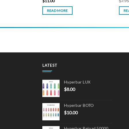
t
$
11.00
$
7.9
READ MORE
RE
LATEST
Hyperbar LUX
$
8.00
Hyperbar BOTO
$
10.00
Hyperbar Reload 50000