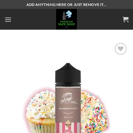
Skip
ADD ANYTHING HERE OR JUST REMOVE IT...
to
content
Add to
wishlist