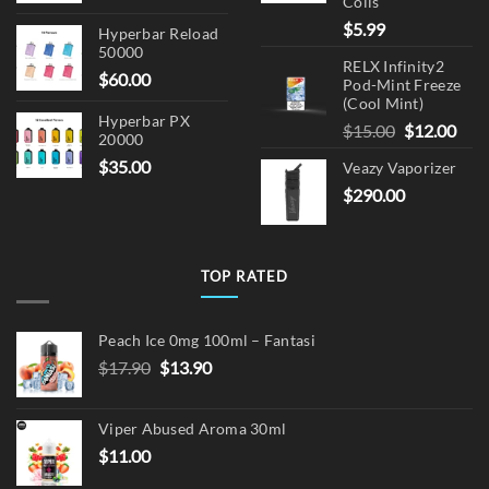
Coils
$
5.99
Hyperbar Reload
50000
RELX Infinity2
$
60.00
Pod-Mint Freeze
(Cool Mint)
Hyperbar PX
Original
Cur
$
15.00
$
12.00
20000
price
pric
$
35.00
Veazy Vaporizer
was:
is:
$
290.00
$15.00.
$12.
TOP RATED
Peach Ice 0mg 100ml – Fantasi
Original
Current
$
17.90
$
13.90
price
price
was:
is:
Viper Abused Aroma 30ml
$17.90.
$13.90.
$
11.00