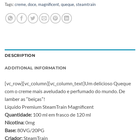
Tags:
creme
,
doce
,
magnificent
,
queque
,
steamtrain
DESCRIPTION
ADDITIONAL INFORMATION
[vc_row][vc_column][vc_column_text]Um delicioso Queque
com o creme mais aveludado e perfumado do mundo. De
lamber as “beiças”!
Líquido Premium SteamTrain Magnificent
Quantidade:
100 ml em frasco de 120 ml
Nicotina:
0mg
Base:
80VG/20PG
Criador:
SteamTrain