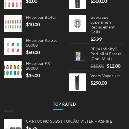
$
8.00
$
500.00
Hyperbar BOTO
Geekvape
Supermesh
$
10.00
Replacement
Coils
$
5.99
Hyperbar Reload
50000
RELX Infinity2
$
60.00
Pod-Mint Freeze
(Cool Mint)
Hyperbar PX
Original
Cur
$
15.00
$
12.00
20000
price
pric
$
35.00
Veazy Vaporizer
was:
is:
$
290.00
$15.00.
$12.
TOP RATED
CARTUCHO SUBSTITUIÇÃO VILTER – ASPIRE
$
6.75