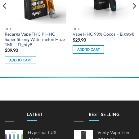
HHC
HHC
Recarga Vape THC P HHC
Vape HHC 99% Cocos – Eighty8
Super Strong Watermelon Haze
$
29.90
1ML – Eighty8
ADD TO CART
$
39.90
ADD TO CART
LATEST
BEST SELLING
Hyperbar LUX
Venty Vaporizer