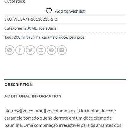
Out of stock
Add to wishlist
SKU:
VJOE471-20110218-2-2
Categories:
200ML
,
Joe´s Juice
Tags:
200ml
,
baunilha
,
caramelo
,
doce
,
joe's juice
DESCRIPTION
ADDITIONAL INFORMATION
[vc_row][vc_column][vc_column_text]Um molho doce de
caramelo torrado que se derrete em um doce creme de
baunilha. Uma combinação irresistível para os amantes dos