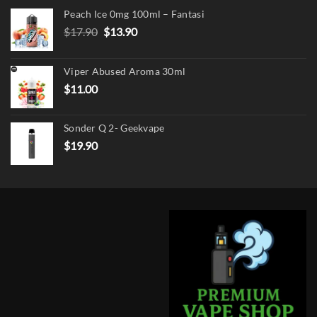
Peach Ice 0mg 100ml – Fantasi
Original
Current
$
17.90
$
13.90
price
price
was:
is:
Viper Abused Aroma 30ml
$17.90.
$13.90.
$
11.00
Sonder Q 2- Geekvape
$
19.90