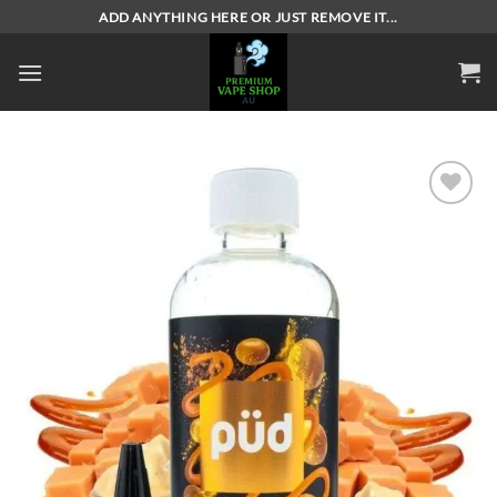
Skip
ADD ANYTHING HERE OR JUST REMOVE IT...
to
content
Add to
wishlist