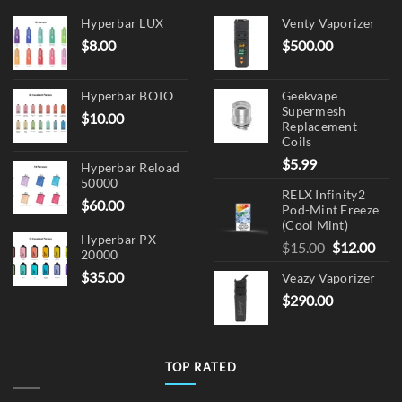
Hyperbar LUX
Venty Vaporizer
$
8.00
$
500.00
Hyperbar BOTO
Geekvape
Supermesh
$
10.00
Replacement
Coils
$
5.99
Hyperbar Reload
50000
RELX Infinity2
$
60.00
Pod-Mint Freeze
(Cool Mint)
Hyperbar PX
Original
Cur
$
15.00
$
12.00
20000
price
pric
$
35.00
Veazy Vaporizer
was:
is:
$
290.00
$15.00.
$12.
TOP RATED