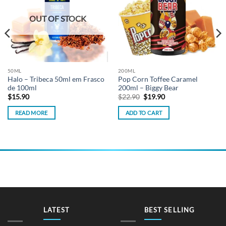
OUT OF STOCK
50ML
200ML
Halo – Tribeca 50ml em Frasco
Pop Corn Toffee Caramel
de 100ml
200ml – Biggy Bear
Original
Current
$
15.90
$
22.90
$
19.90
price
price
was:
is:
READ MORE
ADD TO CART
$22.90.
$19.90.
LATEST
BEST SELLING