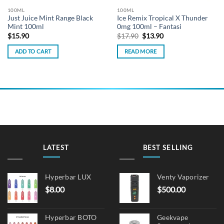
100ML
100ML
Just Juice Mint Range Black
Ice Remix Tropical X Thunder
Mint 100ml
0mg 100ml – Fantasi
Original
Current
$
15.90
$
17.90
$
13.90
price
price
was:
is:
ADD TO CART
READ MORE
$17.90.
$13.90.
LATEST
BEST SELLING
Hyperbar LUX
Venty Vaporizer
$
8.00
$
500.00
Hyperbar BOTO
Geekvape