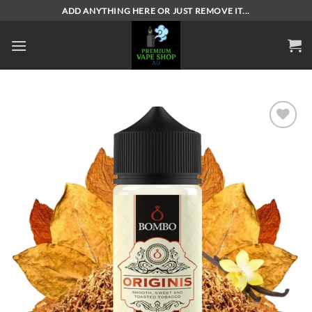
Skip
ADD ANYTHING HERE OR JUST REMOVE IT...
to
content
Add to
wishlist