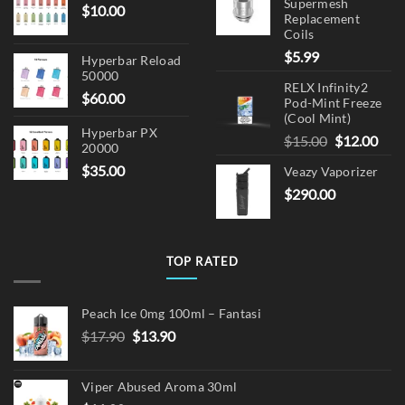
Supermesh
$
10.00
Replacement
Coils
$
5.99
Hyperbar Reload
50000
RELX Infinity2
$
60.00
Pod-Mint Freeze
(Cool Mint)
Hyperbar PX
Original
Cur
$
15.00
$
12.00
20000
price
pric
$
35.00
Veazy Vaporizer
was:
is:
$
290.00
$15.00.
$12.
TOP RATED
Peach Ice 0mg 100ml – Fantasi
Original
Current
$
17.90
$
13.90
price
price
was:
is:
Viper Abused Aroma 30ml
$17.90.
$13.90.