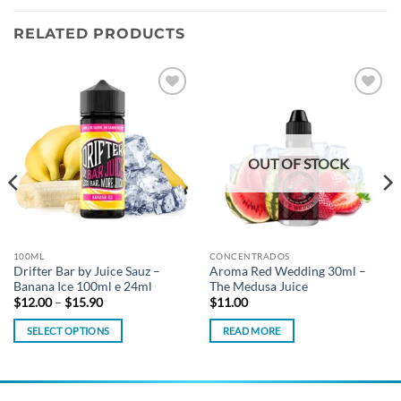
RELATED PRODUCTS
Add to
Add to
wishlist
wishlist
OUT OF STOCK
100ML
CONCENTRADOS
Drifter Bar by Juice Sauz –
Aroma Red Wedding 30ml –
Banana Ice 100ml e 24ml
The Medusa Juice
Price
$
12.00
–
$
15.90
$
11.00
range:
$12.00
SELECT OPTIONS
READ MORE
through
$15.90
This
product
has