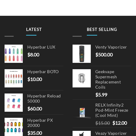
multiple
variants.
The
options
may
LATEST
BEST SELLING
be
chosen
on
Hyperbar LUX
Venty Vaporizer
the
$
8.00
$
500.00
product
page
Hyperbar BOTO
Geekvape
Supermesh
$
10.00
Replacement
Coils
$
5.99
Hyperbar Reload
50000
RELX Infinity2
$
60.00
Pod-Mint Freeze
(Cool Mint)
Hyperbar PX
Original
Cur
$
15.00
$
12.00
20000
price
pric
$
35.00
Veazy Vaporizer
was:
is: