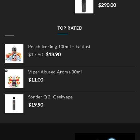
$
290.00
$15.00.
$12.
TOP RATED
Peach Ice 0mg 100ml – Fantasi
Original
Current
$
17.90
$
13.90
price
price
was:
is:
Viper Abused Aroma 30ml
$17.90.
$13.90.
$
11.00
Sonder Q 2- Geekvape
$
19.90