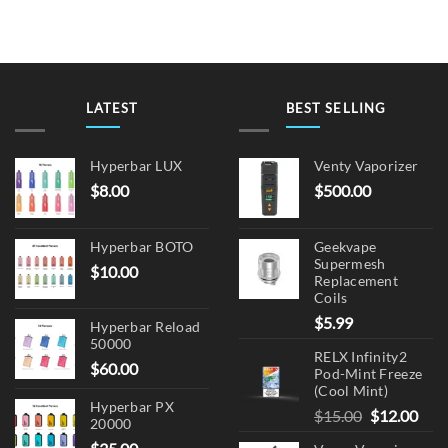
LATEST
BEST SELLING
Hyperbar LUX
Venty Vaporizer
$
8.00
$
500.00
Hyperbar BOTO
Geekvape
Supermesh
$
10.00
Replacement
Coils
$
5.99
Hyperbar Reload
50000
RELX Infinity2
$
60.00
Pod-Mint Freeze
(Cool Mint)
Hyperbar PX
Original
Cur
$
15.00
$
12.00
20000
price
pric