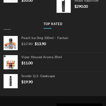
$
35.00
Veazy Vaporizer
was:
is:
$
290.00
$15.00.
$12.
TOP RATED
Peach Ice 0mg 100ml – Fantasi
Original
Current
$
17.90
$
13.90
price
price
was:
is:
Viper Abused Aroma 30ml
$17.90.
$13.90.
$
11.00
Sonder Q 2- Geekvape
$
19.90