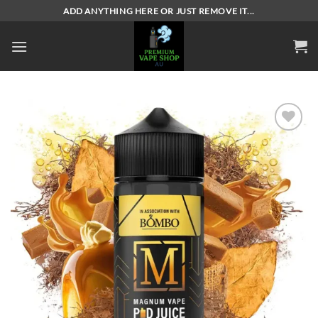
Skip
ADD ANYTHING HERE OR JUST REMOVE IT...
to
content
Add to
wishlist