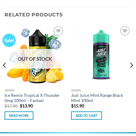
RELATED PRODUCTS
Sale!
Add to
Add to
wishlist
wishlist
OUT OF STOCK
100ML
100ML
Ice Remix Tropical X Thunder
Just Juice Mint Range Black
0mg 100ml – Fantasi
Mint 100ml
Original
Current
$
17.90
$
13.90
$
15.90
price
price
was:
is:
READ MORE
ADD TO CART
$17.90.
$13.90.