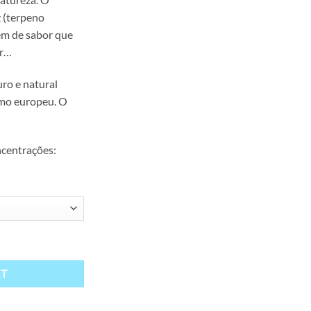
ough
z (terpeno
.90
em de sabor que
er…
ro e natural
amo europeu. O
ncentrações:
 – 100mg a 1000mg quantity
RT