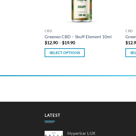
CBD
CBD
D Afghan Kush
Greeneo CBD – Skuff Element 10ml
Gree
mg
Price
$
12.90
–
$
19.90
$
12.
range:
$12.90
SELECT OPTIONS
SE
through
$19.90
This
This
product
produ
has
has
multiple
multi
variants.
varian
The
The
options
optio
may
may
LATEST
be
be
chosen
chos
on
on
Hyperbar LUX