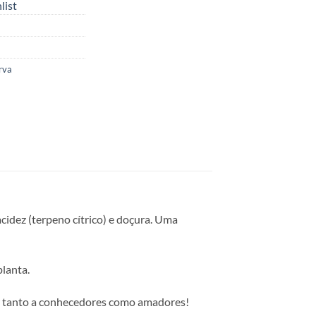
list
rva
cidez (terpeno cítrico) e doçura. Uma
lanta.
ar tanto a conhecedores como amadores!