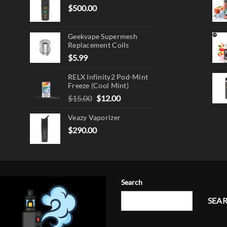
$
500.00
ct
Geekvape Supermesh
Replacement Coils
$
5.99
RELX Infinity2 Pod-Mint
Freeze (Cool Mint)
Original
Current
$
15.00
$
12.00
price
price
Veazy Vaporizer
was:
is:
$15.00.
$12.00.
$
290.00
Search
SEA