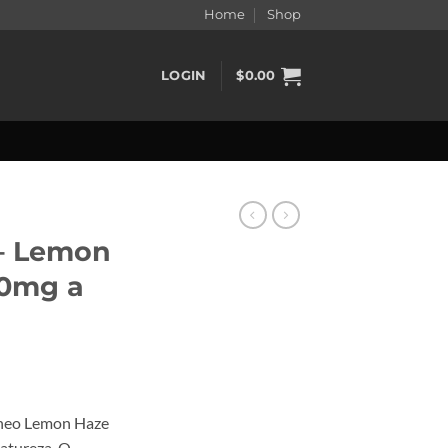
Home
Shop
LOGIN
$
0.00
– Lemon
00mg a
e
e:
eneo Lemon Haze
.90
natureza. O