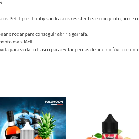
N
os Pet Tipo Chubby são frascos resistentes e com proteção de cor 
nar e rodar para conseguir abrir a garrafa.
ento mais fácil.
a para vedar o frasco para evitar perdas de líquido.[/vc_column
Add to
Add
wishlist
wish