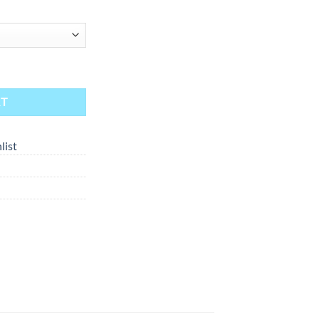
RT
list