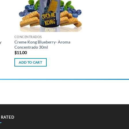
CONCENTRADOS
y
Creme Kong Blueberry- Aroma
Concentrado 30ml
$
11.00
ADD TO CART
 RATED