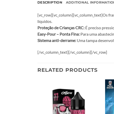
DESCRIPTION
ADDITIONAL INFORMATIO
[vc_row][vc_column][vc_column_text]Os frasc
liquidos.
Proteção de Crianças CRC:
É preciso pressio
Easy-Pour – Ponta Fina:
Para uma abastecim
Sistema anti-derrame:
Uma tampa desenvolvid
[/vc_column_text][/vc_column][/vc_row]
RELATED PRODUCTS
Add to
Add to
wishlist
wishlist
F STOCK