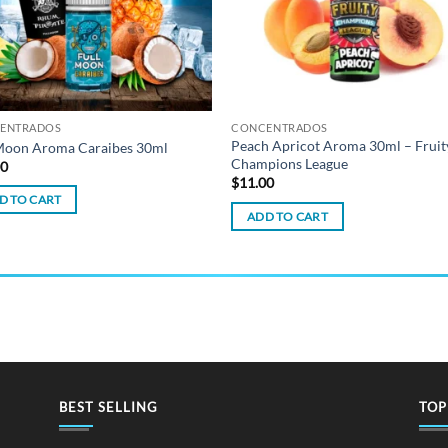
ENTRADOS
CONCENTRADOS
Peach Apricot Aroma 30ml – Fruit
 Moon Aroma Caraibes 30ml
Champions League
00
$
11.00
D TO CART
ADD TO CART
BEST SELLING
TOP