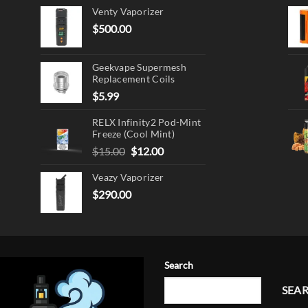
Venty Vaporizer
$
500.00
Geekvape Supermesh
Replacement Coils
$
5.99
RELX Infinity2 Pod-Mint
Freeze (Cool Mint)
Original
Current
$
15.00
$
12.00
price
price
Veazy Vaporizer
was:
is:
$15.00.
$12.00.
$
290.00
Search
SEA