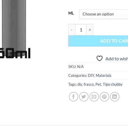
ML
Frasco Pet Tipo Chubby quantity
ADD TO CA
Add to wish
SKU:
N/A
Categories:
DIY
,
Materiais
Tags:
diy
,
frasco
,
Pet
,
Tipo chubby