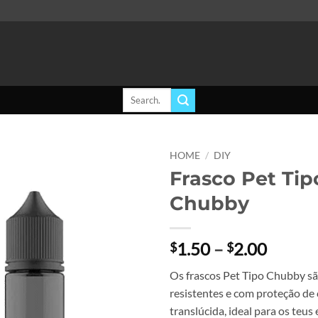
Search
for:
HOME
/
DIY
Frasco Pet Tip
Add to
Chubby
wishlist
Price
1.50
–
2.00
$
$
range:
Os frascos Pet Tipo Chubby sã
$1.50
resistentes e com proteção de 
throug
translúcida, ideal para os teus 
$2.00