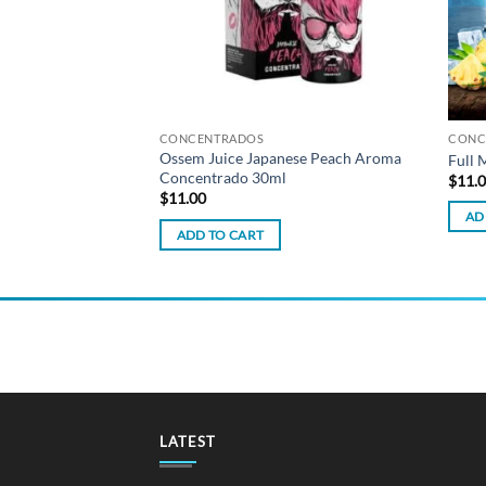
CONCENTRADOS
CONC
istant 30ml – Aroma
Ossem Juice Japanese Peach Aroma
Full
Concentrado 30ml
$
11.
$
11.00
AD
ADD TO CART
LATEST