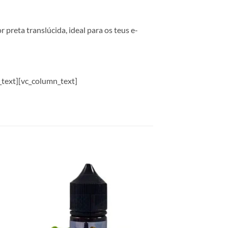
preta translúcida, ideal para os teus e-
_text][vc_column_text]
 to
Add to
list
wishlist