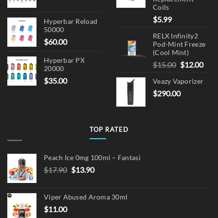
Coils
$
5.99
Hyperbar Reload
50000
RELX Infinity2
$
60.00
Pod-Mint Freeze
(Cool Mint)
Hyperbar PX
Original
Cur
$
15.00
$
12.00
20000
price
pric
$
35.00
Veazy Vaporizer
was:
is:
$
290.00
$15.00.
$12.
TOP RATED
Peach Ice 0mg 100ml – Fantasi
Original
Current
$
17.90
$
13.90
price
price
was:
is:
Viper Abused Aroma 30ml
$17.90.
$13.90.
$
11.00