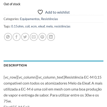
Out of stock
Add to wishlist
Categories:
Equipamentos
,
Resistências
Tags:
0.15ohm
,
coil
,
ecm
,
eleaf
,
melo
,
resistências
DESCRIPTION
[vc_row][vc_column][vc_column_text]Resistência EC-M 0,15
compatível com todos os atomizadores Melo da Eleaf. A mais
utilizada a EC-M é uma coil em mesh com uma boa produção
de vapor e entrega de sabor. Para utilizar entre os 30w e os
75w.
Eleaf EC-M Coil