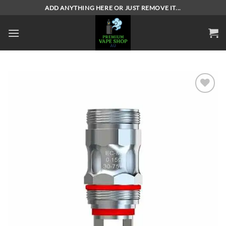
Skip
ADD ANYTHING HERE OR JUST REMOVE IT...
to
content
Add to
wishlist