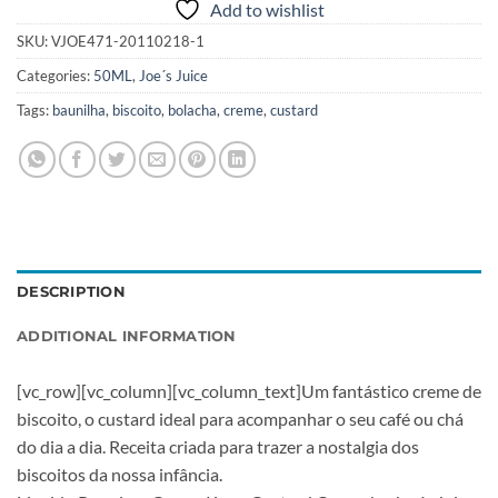
Add to wishlist
SKU:
VJOE471-20110218-1
Categories:
50ML
,
Joe´s Juice
Tags:
baunilha
,
biscoito
,
bolacha
,
creme
,
custard
DESCRIPTION
ADDITIONAL INFORMATION
[vc_row][vc_column][vc_column_text]Um fantástico creme de
biscoito, o custard ideal para acompanhar o seu café ou chá
do dia a dia. Receita criada para trazer a nostalgia dos
biscoitos da nossa infância.