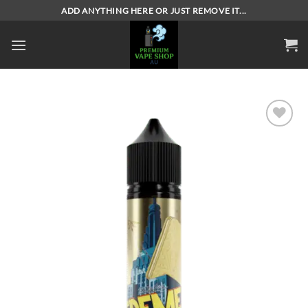
Skip
ADD ANYTHING HERE OR JUST REMOVE IT...
to
content
Add to
wishlist