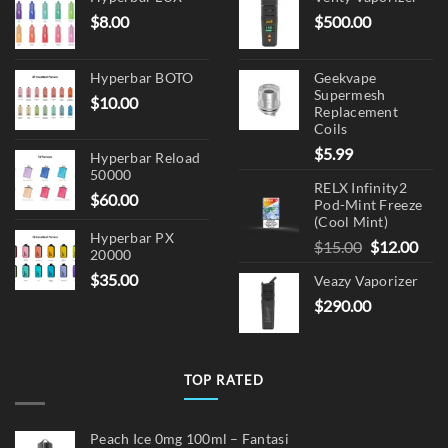
$
8.00
$
500.00
Hyperbar BOTO
Geekvape
Supermesh
$
10.00
Replacement
Coils
$
5.99
Hyperbar Reload
50000
RELX Infinity2
$
60.00
Pod-Mint Freeze
(Cool Mint)
Hyperbar PX
Original
Cur
$
15.00
$
12.00
20000
price
pric
$
35.00
Veazy Vaporizer
was:
is:
$
290.00
$15.00.
$12.
TOP RATED
Peach Ice 0mg 100ml – Fantasi