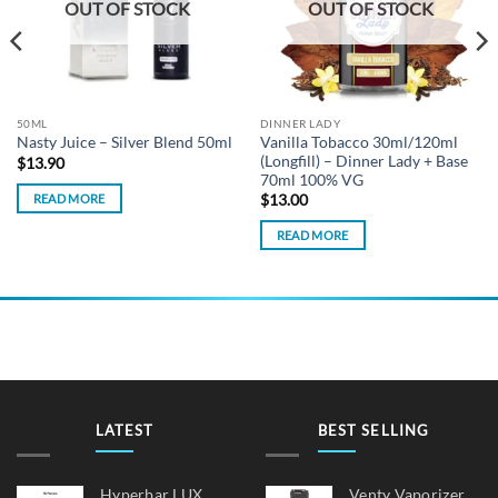
OUT OF STOCK
OUT OF STOCK
50ML
DINNER LADY
Vanilla Tobacco 30ml/120ml
Nasty Juice – Silver Blend 50ml
(Longfill) – Dinner Lady + Base
$
13.90
70ml 100% VG
READ MORE
$
13.00
READ MORE
LATEST
BEST SELLING
Hyperbar LUX
Venty Vaporizer