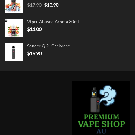
Original
Current
$
17.90
$
13.90
price
price
was:
is:
Viper Abused Aroma 30ml
$17.90.
$13.90.
$
11.00
Sonder Q 2- Geekvape
$
19.90