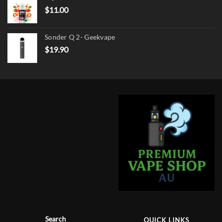
$17.90.
$13.90.
$
11.00
Sonder Q 2- Geekvape
$
19.90
Search
QUICK LINKS