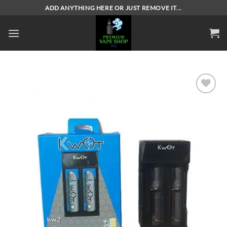
Skip
ADD ANYTHING HERE OR JUST REMOVE IT...
to
content
Add to
wishlist