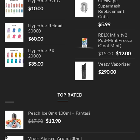
Hyperbar BOTO
Geekvape
Supermesh
$
10.00
Replacement
Coils
$
5.99
Hyperbar Reload
50000
RELX Infinity2
$
60.00
Pod-Mint Freeze
(Cool Mint)
Hyperbar PX
Original
Cur
$
15.00
$
12.00
20000
price
pric
$
35.00
Veazy Vaporizer
was:
is:
$
290.00
$15.00.
$12.
TOP RATED
Peach Ice 0mg 100ml – Fantasi
Original
Current
$
17.90
$
13.90
price
price
was:
is:
Viper Abused Aroma 30ml