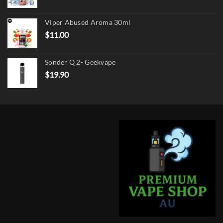
price
price
was:
is:
Viper Abused Aroma 30ml
$17.90.
$13.90.
$
11.00
Sonder Q 2- Geekvape
$
19.90