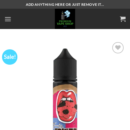
Skip
ADD ANYTHING HERE OR JUST REMOVE IT...
to
content
Sale!
Add to
wishlist