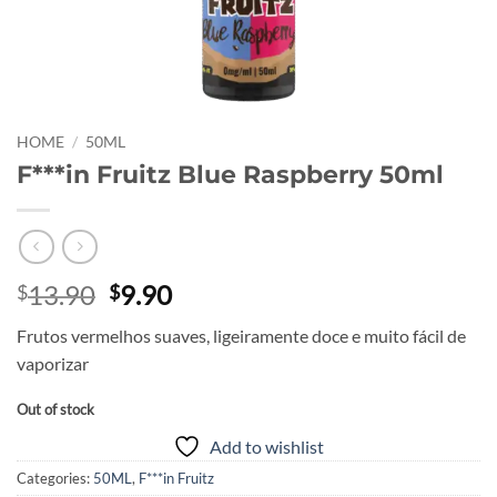
HOME
/
50ML
F***in Fruitz Blue Raspberry 50ml
Original
Current
13.90
9.90
$
$
price
price
Frutos vermelhos suaves, ligeiramente doce e muito fácil de
was:
is:
vaporizar
$13.90.
$9.90.
Out of stock
Add to wishlist
Categories:
50ML
,
F***in Fruitz