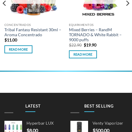
CONCENTRADOS
EQUIPAMENTOS
Tribal Fantasy Resistant 30ml –
Mixed Berries – RandM
Aroma Concentrado
TORNADO & White Rabbit –
9000 puffs
$
11.00
Original
Current
$
22.90
$
19.90
price
price
READ MORE
was:
is:
READ MORE
$22.90.
$19.90.
LATEST
BEST SELLING
Hyperbar LUX
Venty Vaporizer
$
8.00
$
500.00