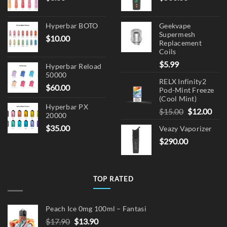
Hyperbar BOTO
Geekvape
Supermesh
$
10.00
Replacement
Coils
$
5.99
Hyperbar Reload
50000
RELX Infinity2
$
60.00
Pod-Mint Freeze
(Cool Mint)
Hyperbar PX
Original
Cur
$
15.00
$
12.00
20000
price
pric
$
35.00
Veazy Vaporizer
was:
is:
$
290.00
$15.00.
$12.
TOP RATED
Peach Ice 0mg 100ml – Fantasi
Original
Current
$
17.90
$
13.90