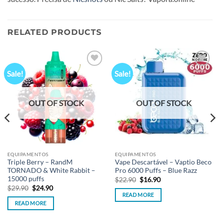
RELATED PRODUCTS
Sale!
Sale!
Add to
Add to
wishlist
wishlist
OUT OF STOCK
OUT OF STOCK
EQUIPAMENTOS
EQUIPAMENTOS
Triple Berry – RandM
Vape Descartável – Vaptio Beco
TORNADO & White Rabbit –
Pro 6000 Puffs – Blue Razz
15000 puffs
Original
Current
$
22.90
$
16.90
price
price
Original
Current
$
29.90
$
24.90
was:
is:
price
price
READ MORE
$22.90.
$16.90.
was:
is:
READ MORE
$29.90.
$24.90.