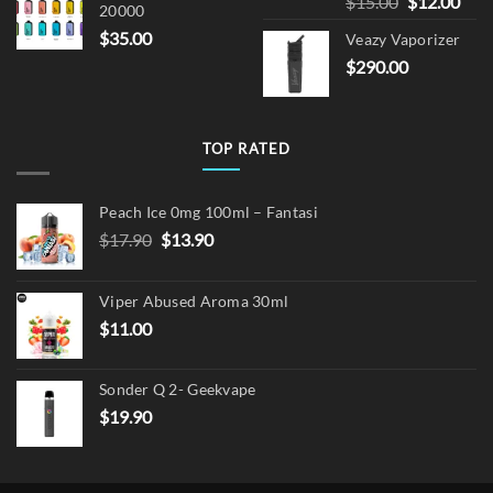
Original
Cur
$
15.00
$
12.00
20000
price
pric
$
35.00
Veazy Vaporizer
was:
is:
$
290.00
$15.00.
$12.
TOP RATED
Peach Ice 0mg 100ml – Fantasi
Original
Current
$
17.90
$
13.90
price
price
was:
is:
Viper Abused Aroma 30ml
$17.90.
$13.90.
$
11.00
Sonder Q 2- Geekvape
$
19.90