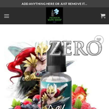
Skip
ADD ANYTHING HERE OR JUST REMOVE IT...
to
content
Add to
wishlist